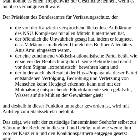
Man könnte es einen Treppenwitz der Geschichte nennen, wenn es
nicht so verhängnisvoll wäre:
Der Präsident des Bundesamtes für Verfassungsschutz, der
die von der Kanzlerin versprochene lückenlose Aufklärung
des NSU-Komplexes mit allen Mitteln hintertrieben hat,
der öffentlich die Unwahrheit gesagt hat, indem er leugnete,
dass V-Männer im direkten Umfeld des Berliner Attentäters
Anis Amri eingesetzt waren,
der eine zunehmend völkisch-nationalistische Partei berät, wie
er sie vor der Beobachtung durch seine Behörde und damit
vor dem Stigma „extremistisch“ bewahren kann und
der in der auch als Resultat der Hass-Propaganda dieser Partei
entstandenen Verfolgung, Bedrohung und Verletzung von
Menschen keine Hetzjagd erkennen kann und mit der
Mutmaßung entsprechende Filmdokumente seien gefälscht,
Wasser auf die Mühlen der Gewalttäter gießt
und deshalb in dieser Funktion untragbar geworden ist, wird mit
Aufstieg zum Staatssekretär belohnt.
Das zeigt, wie sehr der zuständige Innenminister Seehofer selbst zur
Stärkung der Rechten in diesem Land beträgt und wie wenig ihm
von der Kanzlerin und den Koalitionspartnern entgegen gesetzt
wird.