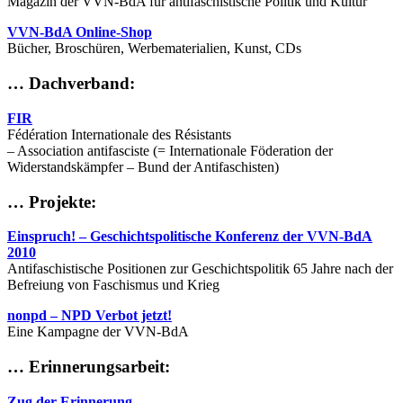
Magazin der VVN-BdA für antifaschistische Politik und Kultur
VVN-BdA Online-Shop
Bücher, Broschüren, Werbematerialien, Kunst, CDs
… Dachverband:
FIR
Fédération Internationale des Résistants
– Association antifasciste (= Internationale Föderation der
Widerstandskämpfer – Bund der Antifaschisten)
… Projekte:
Einspruch! – Geschichtspolitische Konferenz der VVN-BdA
2010
Antifaschistische Positionen zur Geschichtspolitik 65 Jahre nach der
Befreiung von Faschismus und Krieg
nonpd – NPD Verbot jetzt!
Eine Kampagne der VVN-BdA
… Erinnerungsarbeit:
Zug der Erinnerung