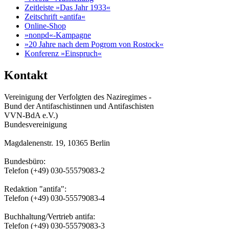
Zeitleiste »Das Jahr 1933«
Zeitschrift »antifa«
Online-Shop
»nonpd«-Kampagne
»20 Jahre nach dem Pogrom von Rostock«
Konferenz »Einspruch«
Kontakt
Vereinigung der Verfolgten des Naziregimes -
Bund der Antifaschistinnen und Antifaschisten
VVN-BdA e.V.)
Bundesvereinigung
Magdalenenstr. 19, 10365 Berlin
Bundesbüro:
Telefon (+49) 030-55579083-2
Redaktion "antifa":
Telefon (+49) 030-55579083-4
Buchhaltung/Vertrieb antifa:
Telefon (+49) 030-55579083-3