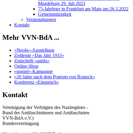
Magdeburg 29. Juli 2023
75-Jahrfeier in Frankfurt am Main am 26.3.2022
Gemeinnützigkeit
Veranstaltungen
Kontakt
Mehr VVN-BdA ...
»Neofa«-Ausstellung
Zeitleiste »Das Jahr 1933«
Zeitschrift »antifa«
Online-Shop
»nonpd«-Kampagne
»20 Jahre nach dem Pogrom von Rostock«
Konferenz »Einspruch«
Kontakt
Vereinigung der Verfolgten des Naziregimes -
Bund der Antifaschistinnen und Antifaschisten
VVN-BdA e.V.)
Bundesvereinigung