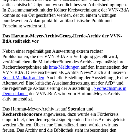
antifaschistisch Tätige nun wesentlich bessere Arbeitsbedingungen.
In Zusammenarbeit mit der Kölner Kreisvereinigung der VVN-BdA
konnte so ein Ort geschaffen werden, der zu einem wichtigen
bundesweiten Anlaufpunkt für antifaschistische Politik und
Forschung werden soll.
Das Hartmut-Meyer-Archiv/Georg-Herde-Archiv der VVN-
BdA stellt sich vor
Neben einer regelmäßigen Auswertung extrem rechter
Publikationen, die der VVN-BdA zur Verfügung gestellt wird,
veröffentlichen die Mitarbeiter*innen des Archivs regelmäßig ihre
Rechercheergebnisse als
hma-Meldungen
auf den Internetseiten der
VVN-BdA. Diese erscheinen als „Antifa-News“ auch auf unseren
Social-Media-Kanälen
. Auch die Erstellung der Ausstellung „Keine
Alternative! Eine kritische Auseinandersetzung mit der AfD“ und
die regelmäßige Aktualisierung der Ausstellung
„Neofaschismus in
Deutschland“
der VVN-BdA wird vom Hartmut-Meyer-Archiv
aktiv unterstützt.
Das Hartmut-Meyer-Archiv ist auf
Spenden
und
Recherchehonorare
angewiesen, dazu wurde ein Förderkreis
eingerichtet, über den regelmäßige Spenden für das Archiv geleistet
werden können. Über neue UnterstützerInnen würden wir uns
freuen. Das Archiv und die Bibliothek steht insbesondere den