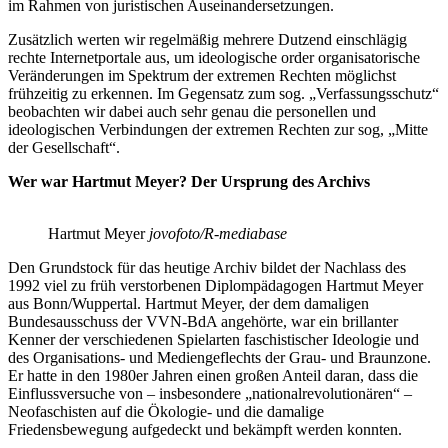
im Rahmen von juristischen Auseinandersetzungen.
Zusätzlich werten wir regelmäßig mehrere Dutzend einschlägig
rechte Internetportale aus, um ideologische order organisatorische
Veränderungen im Spektrum der extremen Rechten möglichst
frühzeitig zu erkennen. Im Gegensatz zum sog. „Verfassungsschutz“
beobachten wir dabei auch sehr genau die personellen und
ideologischen Verbindungen der extremen Rechten zur sog, „Mitte
der Gesellschaft“.
Wer war Hartmut Meyer?
Der Ursprung des Archivs
Hartmut Meyer
jovofoto/R-mediabase
Den Grundstock für das heutige Archiv bildet der Nachlass des
1992 viel zu früh verstorbenen Diplompädagogen Hartmut Meyer
aus Bonn/Wuppertal. Hartmut Meyer, der dem damaligen
Bundesausschuss der VVN-BdA angehörte, war ein brillanter
Kenner der verschiedenen Spielarten faschistischer Ideologie und
des Organisations- und Mediengeflechts der Grau- und Braunzone.
Er hatte in den 1980er Jahren einen großen Anteil daran, dass die
Einflussversuche von – insbesondere „nationalrevolutionären“ –
Neofaschisten auf die Ökologie- und die damalige
Friedensbewegung aufgedeckt und bekämpft werden konnten.