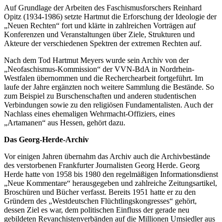
Auf Grundlage der Arbeiten des Faschismusforschers Reinhard
Opitz (1934-1986) setzte Hartmut die Erforschung der Ideologie der
„Neuen Rechten“ fort und klärte in zahlreichen Vorträgen auf
Konferenzen und Veranstaltungen über Ziele, Strukturen und
Akteure der verschiedenen Spektren der extremen Rechten auf.
Nach dem Tod Hartmut Meyers wurde sein Archiv von der
„Neofaschismus-Kommission“ der VVN-BdA in Nordrhein-
Westfalen übernommen und die Recherchearbeit fortgeführt. Im
laufe der Jahre ergänzten noch weitere Sammlung die Bestände. So
zum Beispiel zu Burschenschaften und anderen studentischen
Verbindungen sowie zu den religiösen Fundamentalisten. Auch der
Nachlass eines ehemaligen Wehrmacht-Offiziers, eines
„Artamanen“ aus Hessen, gehört dazu.
Das Georg-Herde-Archiv
Vor einigen Jahren übernahm das Archiv auch die Archivbestände
des verstorbenen Frankfurter Journalisten Georg Herde. Georg
Herde hatte von 1958 bis 1980 den regelmäßigen Informationsdienst
„Neue Kommentare“ herausgegeben und zahlreiche Zeitungsartikel,
Broschüren und Bücher verfasst. Bereits 1951 hatte er zu den
Gründern des „Westdeutschen Flüchtlingskongresses“ gehört,
dessen Ziel es war, dem politischen Einfluss der gerade neu
gebildeten Revanchistenverbänden auf die Millionen Umsiedler aus