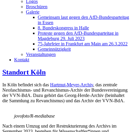
Logos
Broschüren
Galerie
Gemeinsam laut gegen den AfD-Bundesparteitag
in Essen
8. Bundeskongress in Halle
Proteste gegen den AfD-Bundesparteitag in
Magdeburg 29. Juli 2023
75-Jahrfeier in Frankfurt am Main am 26.3.2022
Gemeinnützigkeit
Veranstaltungen
Kontakt
Standort Köln
In Köln befindet sich das
Hartmut-Meyer-Archiv
, das zentrale
Neofaschismus- und Revanchismus-Archiv der Bundesvereinigung
der VVN-BdA. Dazu gehört das Georg-Herde-Archiv (beinhaltet
die Sammlung zu Revanchismus) und das Archiv der VVN-BdA.
jovofoto/R-mediabase
Nach einem Umzug und der Restrukturierung des Archivs im
September 2023, bestehen für Wissenschaftler*innen und