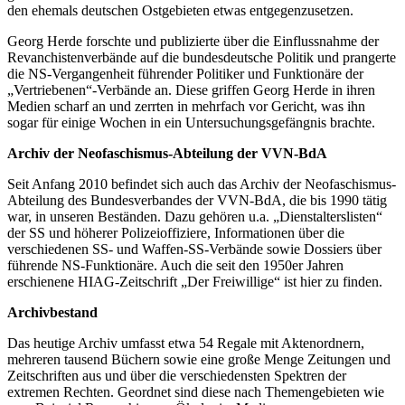
den ehemals deutschen Ostgebieten etwas entgegenzusetzen.
Georg Herde forschte und publizierte über die Einflussnahme der
Revanchistenverbände auf die bundesdeutsche Politik und prangerte
die NS-Vergangenheit führender Politiker und Funktionäre der
„Vertriebenen“-Verbände an. Diese griffen Georg Herde in ihren
Medien scharf an und zerrten in mehrfach vor Gericht, was ihn
sogar für einige Wochen in ein Untersuchungsgefängnis brachte.
Archiv der Neofaschismus-Abteilung der VVN-BdA
Seit Anfang 2010 befindet sich auch das Archiv der Neofaschismus-
Abteilung des Bundesverbandes der VVN-BdA, die bis 1990 tätig
war, in unseren Beständen. Dazu gehören u.a. „Dienstalterslisten“
der SS und höherer Polizeioffiziere, Informationen über die
verschiedenen SS- und Waffen-SS-Verbände sowie Dossiers über
führende NS-Funktionäre. Auch die seit den 1950er Jahren
erschienene HIAG-Zeitschrift „Der Freiwillige“ ist hier zu finden.
Archivbestand
Das heutige Archiv umfasst etwa 54 Regale mit Aktenordnern,
mehreren tausend Büchern sowie eine große Menge Zeitungen und
Zeitschriften aus und über die verschiedensten Spektren der
extremen Rechten. Geordnet sind diese nach Themengebieten wie