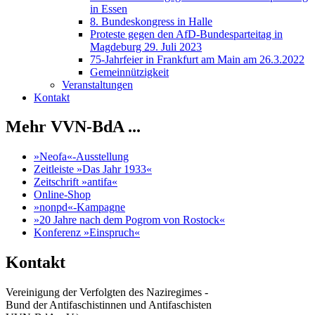
in Essen
8. Bundeskongress in Halle
Proteste gegen den AfD-Bundesparteitag in
Magdeburg 29. Juli 2023
75-Jahrfeier in Frankfurt am Main am 26.3.2022
Gemeinnützigkeit
Veranstaltungen
Kontakt
Mehr VVN-BdA ...
»Neofa«-Ausstellung
Zeitleiste »Das Jahr 1933«
Zeitschrift »antifa«
Online-Shop
»nonpd«-Kampagne
»20 Jahre nach dem Pogrom von Rostock«
Konferenz »Einspruch«
Kontakt
Vereinigung der Verfolgten des Naziregimes -
Bund der Antifaschistinnen und Antifaschisten