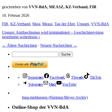
geschrieben von
VVN-BdA, MEASZ, KZ-Verband, FIR
10. Februar 2026
FIR
,
KZ-Verband
,
Maja
,
Measz
,
Tag der Ehre
,
Ungarn
,
VVN-BdA
Ungarn: Antifaschismus wird kriminalisiert – Geschichtsrevision
genehmigt weiterlesen »
←
Ältere Nachrichten
·
Neuere Nachrichten
→
Instagram
Facebook
Threads
TikTok
Telegram
Mail
YouTube
hma-meldungen (Hartmut-Meyer-Archiv)
Online-Shop der VVN-BdA