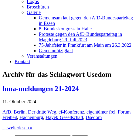
Logos
Broschüren
Galerie
Gemeinsam laut gegen den AfD-Bundesparteitag
in Essen
8. Bundeskongress in Halle
Proteste gegen den AfD-Bundesparteitag in
Magdeburg 29. Juli 2023
75-Jahrfeier in Frankfurt am Main am 26.3.2022
Gemeinnützigkeit
Veranstaltungen
Kontakt
Archiv für das Schlagwort Usedom
hma-meldungen 21-2024
11. Oktober 2024
AfD
,
Berlin
,
Der dritte Weg
,
ef-Konferenz
,
eigentümer frei
,
Forum
Freiheit
,
Hachenburg
,
Hayek-Gesellschaft
,
Usedom
... weiterlesen »