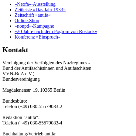
»Neofa«-Ausstellung
Zeitleiste »Das Jahr 1933«
Zeitschrift »antifa«
Online-Shop
»nonpd«-Kampagne
»20 Jahre nach dem Pogrom von Rostock«
Konferenz »Einspruch«
Kontakt
Vereinigung der Verfolgten des Naziregimes -
Bund der Antifaschistinnen und Antifaschisten
VVN-BdA e.V.)
Bundesvereinigung
Magdalenenstr. 19, 10365 Berlin
Bundesbüro:
Telefon (+49) 030-55579083-2
Redaktion "antifa":
Telefon (+49) 030-55579083-4
Buchhaltung/Vertrieb antifa: