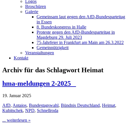
Logos
Broschüren
Galerie
Gemeinsam laut gegen den AfD-Bundesparteitag
in Essen
8. Bundeskongress in Halle
Proteste gegen den AfD-Bundesparteitag in
Magdeburg 29. Juli 2023
75-Jahrfeier in Frankfurt am Main am 26.3.2022
Gemeinnützigkeit
Veranstaltungen
Kontakt
Archiv für das Schlagwort Heimat
hma-meldungen 2-2025
19. Januar 2025
AfD
,
Antaios
,
Bundestagswahl
,
Bündnis Deutschland
,
Heimat
,
Kubitschek
,
NPD
,
Schnellroda
... weiterlesen »