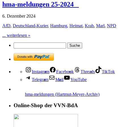
hma-meldungen 25-2024
6. Dezember 2024
AfD
,
Deutschland-Kurier
,
Hamburg
,
Heimat
,
Krah
,
Marl
,
NPD
... weiterlesen »
Instagram
Facebook
Threads
TikTok
Telegram
Mail
YouTube
hma-meldungen (Hartmut-Meyer-Archiv)
Online-Shop der VVN-BdA