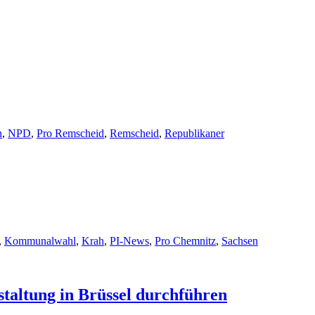
n
,
NPD
,
Pro Remscheid
,
Remscheid
,
Republikaner
,
Kommunalwahl
,
Krah
,
PI-News
,
Pro Chemnitz
,
Sachsen
staltung in Brüssel durchführen