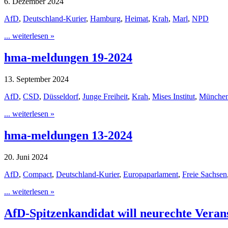
6. Dezember 2024
AfD
,
Deutschland-Kurier
,
Hamburg
,
Heimat
,
Krah
,
Marl
,
NPD
... weiterlesen »
hma-meldungen 19-2024
13. September 2024
AfD
,
CSD
,
Düsseldorf
,
Junge Freiheit
,
Krah
,
Mises Institut
,
Münche
... weiterlesen »
hma-meldungen 13-2024
20. Juni 2024
AfD
,
Compact
,
Deutschland-Kurier
,
Europaparlament
,
Freie Sachsen
... weiterlesen »
AfD-Spitzenkandidat will neurechte Veran