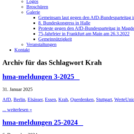
Logos
Broschüren
Galerie
Gemeinsam laut gegen den AfD-Bundesparteitag i
8. Bundeskongress in Halle
Proteste gegen den AfD-Bundesparteitag in Magde
75-Jahrfeier in Frankfurt am Main am 26.3.2022
Gemeinnützigkeit
Veranstaltungen
Kontakt
Archiv für das Schlagwort Krah
hma-meldungen 3-2025
31. Januar 2025
AfD
,
Berlin
,
Elsässer
,
Essen
,
Krah
,
Querdenken
,
Stuttgart
,
WerteUni
... weiterlesen »
hma-meldungen 25-2024