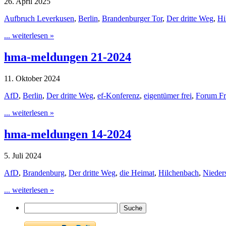
26. April 2025
Aufbruch Leverkusen
,
Berlin
,
Brandenburger Tor
,
Der dritte Weg
,
Hi
... weiterlesen »
hma-meldungen 21-2024
11. Oktober 2024
AfD
,
Berlin
,
Der dritte Weg
,
ef-Konferenz
,
eigentümer frei
,
Forum Fr
... weiterlesen »
hma-meldungen 14-2024
5. Juli 2024
AfD
,
Brandenburg
,
Der dritte Weg
,
die Heimat
,
Hilchenbach
,
Nieder
... weiterlesen »