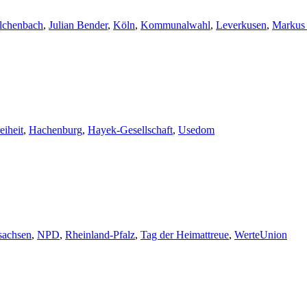
lchenbach
,
Julian Bender
,
Köln
,
Kommunalwahl
,
Leverkusen
,
Markus 
eiheit
,
Hachenburg
,
Hayek-Gesellschaft
,
Usedom
sachsen
,
NPD
,
Rheinland-Pfalz
,
Tag der Heimattreue
,
WerteUnion