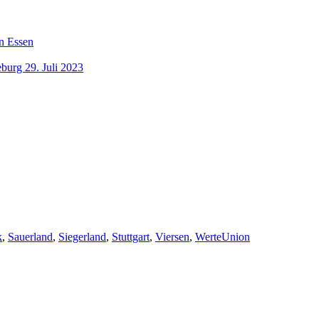
n Essen
burg 29. Juli 2023
k
,
Sauerland
,
Siegerland
,
Stuttgart
,
Viersen
,
WerteUnion