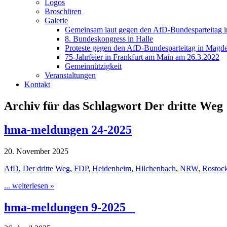
Logos
Broschüren
Galerie
Gemeinsam laut gegen den AfD-Bundesparteitag i
8. Bundeskongress in Halle
Proteste gegen den AfD-Bundesparteitag in Magde
75-Jahrfeier in Frankfurt am Main am 26.3.2022
Gemeinnützigkeit
Veranstaltungen
Kontakt
Archiv für das Schlagwort Der dritte Weg
hma-meldungen 24-2025
20. November 2025
AfD
,
Der dritte Weg
,
FDP
,
Heidenheim
,
Hilchenbach
,
NRW
,
Rostoc
... weiterlesen »
hma-meldungen 9-2025