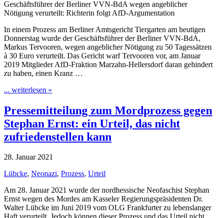
Geschäftsführer der Berliner VVN-BdA wegen angeblicher
Nötigung verurteilt: Richterin folgt AfD-Argumentation
In einem Prozess am Berliner Amtsgericht Tiergarten am heutigen
Donnerstag wurde der Geschäftsführer der Berliner VVN-BdA,
Markus Tervooren, wegen angeblicher Nötigung zu 50 Tagessätzen
à 30 Euro verurteilt. Das Gericht warf Tervooren vor, am Januar
2019 Mitglieder AfD-Fraktion Marzahn-Hellersdorf daran gehindert
zu haben, einen Kranz …
... weiterlesen »
Pressemitteilung zum Mordprozess gegen
Stephan Ernst: ein Urteil, das nicht
zufriedenstellen kann
28. Januar 2021
Lübcke
,
Neonazi
,
Prozess
,
Urteil
Am 28. Januar 2021 wurde der nordhessische Neofaschist Stephan
Ernst wegen des Mordes am Kasseler Regierungspräsidenten Dr.
Walter Lübcke im Juni 2019 vom OLG Frankfurter zu lebenslanger
Haft verurteilt. Jedoch können dieser Prozess und das Urteil nicht