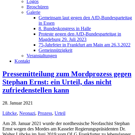
Logos
Broschüren
Galerie
Gemeinsam laut gegen den AfD-Bundesparteitag
in Essen
8. Bundeskongress in Halle
Proteste gegen den AfD-Bundesparteitag in
Magdeburg 29. Juli 2023
75-Jahrfeier in Frankfurt am Main am 26.3.2022
Gemeinnützigkeit
Veranstaltungen
Kontakt
Pressemitteilung zum Mordprozess gegen
Stephan Ernst: ein Urteil, das nicht
zufriedenstellen kann
28. Januar 2021
Lübcke
,
Neonazi
,
Prozess
,
Urteil
Am 28. Januar 2021 wurde der nordhessische Neofaschist Stephan
Ernst wegen des Mordes am Kasseler Regierungspräsidenten Dr.
Walter Lübcke im Juni 2019 vom OLG Frankfurter zu lebenslanger