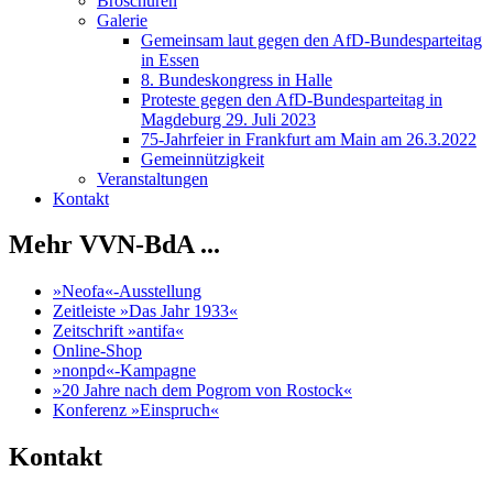
Broschüren
Galerie
Gemeinsam laut gegen den AfD-Bundesparteitag
in Essen
8. Bundeskongress in Halle
Proteste gegen den AfD-Bundesparteitag in
Magdeburg 29. Juli 2023
75-Jahrfeier in Frankfurt am Main am 26.3.2022
Gemeinnützigkeit
Veranstaltungen
Kontakt
Mehr VVN-BdA ...
»Neofa«-Ausstellung
Zeitleiste »Das Jahr 1933«
Zeitschrift »antifa«
Online-Shop
»nonpd«-Kampagne
»20 Jahre nach dem Pogrom von Rostock«
Konferenz »Einspruch«
Kontakt