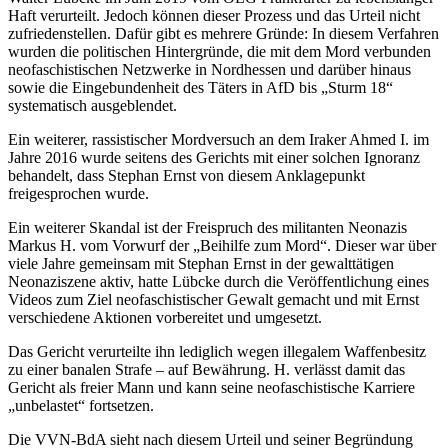
Haft verurteilt. Jedoch können dieser Prozess und das Urteil nicht
zufriedenstellen. Dafür gibt es mehrere Gründe: In diesem Verfahren
wurden die politischen Hintergründe, die mit dem Mord verbunden
neofaschistischen Netzwerke in Nordhessen und darüber hinaus
sowie die Eingebundenheit des Täters in AfD bis „Sturm 18“
systematisch ausgeblendet.
Ein weiterer, rassistischer Mordversuch an dem Iraker Ahmed I. im
Jahre 2016 wurde seitens des Gerichts mit einer solchen Ignoranz
behandelt, dass Stephan Ernst von diesem Anklagepunkt
freigesprochen wurde.
Ein weiterer Skandal ist der Freispruch des militanten Neonazis
Markus H. vom Vorwurf der „Beihilfe zum Mord“. Dieser war über
viele Jahre gemeinsam mit Stephan Ernst in der gewalttätigen
Neonaziszene aktiv, hatte Lübcke durch die Veröffentlichung eines
Videos zum Ziel neofaschistischer Gewalt gemacht und mit Ernst
verschiedene Aktionen vorbereitet und umgesetzt.
Das Gericht verurteilte ihn lediglich wegen illegalem Waffenbesitz
zu einer banalen Strafe – auf Bewährung. H. verlässt damit das
Gericht als freier Mann und kann seine neofaschistische Karriere
„unbelastet“ fortsetzen.
Die VVN-BdA sieht nach diesem Urteil und seiner Begründung