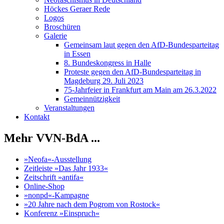
Höckes Geraer Rede
Logos
Broschüren
Galerie
Gemeinsam laut gegen den AfD-Bundesparteitag
in Essen
8. Bundeskongress in Halle
Proteste gegen den AfD-Bundesparteitag in
Magdeburg 29. Juli 2023
75-Jahrfeier in Frankfurt am Main am 26.3.2022
Gemeinnützigkeit
Veranstaltungen
Kontakt
Mehr VVN-BdA ...
»Neofa«-Ausstellung
Zeitleiste »Das Jahr 1933«
Zeitschrift »antifa«
Online-Shop
»nonpd«-Kampagne
»20 Jahre nach dem Pogrom von Rostock«
Konferenz »Einspruch«