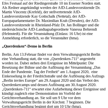
Efes Festsaal auf der Riedingerstraße 10 im Essener Norden statt.
Als Redner angekündigt werden der AfD-Landesvorsitzende Dr.
Martin Vincentz (Krefeld), der stellvertretende AfD-
Landesvorsitzende Kay Gottschalk (Nettetal), der AfD-
Europaparlamentarier Dr. Maximilian Krah (Dresden), der AfD-
Landesvorsitzende in Rheinland-Pfalz Dr. Jan Bollinger und die
niedersächsische AfD-Landtagsabgeordnete Vanessa Behrendt
(Helmstedt). Für die Veranstaltung (Einlass: 16 Uhr) ist eine
Anmeldung erforderlich, so die Veranstalter (hma).
„Querdenken“-Demo in Berlin
Berlin. Am 13.Februar findet vor dem Verwaltungsgericht Berlin
eine Verhandlung statt, die von „Querdenken-711“ angestrebt
worden ist. Dabei stehen drei Ereignisse im Mittelpunkt: Die
Besetzung der Bühne und die Auflösung der Versammlung „Das
Ende der Pandemie. Tag der Freiheit“ am 1.August 2020, eine
Einkesselung in der Friedrichstraße und die Auflösung des Aufzugs
„Berlin invites Europe“ am 29.August 2020 und das Verbot des
Querdenkercamps und dessen Auflösung am 30.August 2020.
„Querdenken-711“ erwartet eine Aufarbeitung dieser Ereignisse und
kündigt zugleich eine Demonstration im Vorfeld der
Gerichtsverhandlung an. Sie soll um 9 Uhr vor dem
Verwaltungsgericht Berlin in der Kirchstr. 7 beginnen. Die
Gerichtsverhandlung beginnt dort um 10 Uhr (hma).