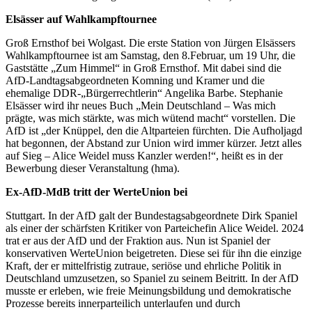
Elsässer auf Wahlkampftournee
Groß Ernsthof bei Wolgast. Die erste Station von Jürgen Elsässers
Wahlkampftournee ist am Samstag, den 8.Februar, um 19 Uhr, die
Gaststätte „Zum Himmel“ in Groß Ernsthof. Mit dabei sind die
AfD-Landtagsabgeordneten Komning und Kramer und die
ehemalige DDR-„Bürgerrechtlerin“ Angelika Barbe. Stephanie
Elsässer wird ihr neues Buch „Mein Deutschland – Was mich
prägte, was mich stärkte, was mich wütend macht“ vorstellen. Die
AfD ist „der Knüppel, den die Altparteien fürchten. Die Aufholjagd
hat begonnen, der Abstand zur Union wird immer kürzer. Jetzt alles
auf Sieg – Alice Weidel muss Kanzler werden!“, heißt es in der
Bewerbung dieser Veranstaltung (hma).
Ex-AfD-MdB tritt der WerteUnion bei
Stuttgart. In der AfD galt der Bundestagsabgeordnete Dirk Spaniel
als einer der schärfsten Kritiker von Parteichefin Alice Weidel. 2024
trat er aus der AfD und der Fraktion aus. Nun ist Spaniel der
konservativen WerteUnion beigetreten. Diese sei für ihn die einzige
Kraft, der er mittelfristig zutraue, seriöse und ehrliche Politik in
Deutschland umzusetzen, so Spaniel zu seinem Beitritt. In der AfD
musste er erleben, wie freie Meinungsbildung und demokratische
Prozesse bereits innerparteilich unterlaufen und durch