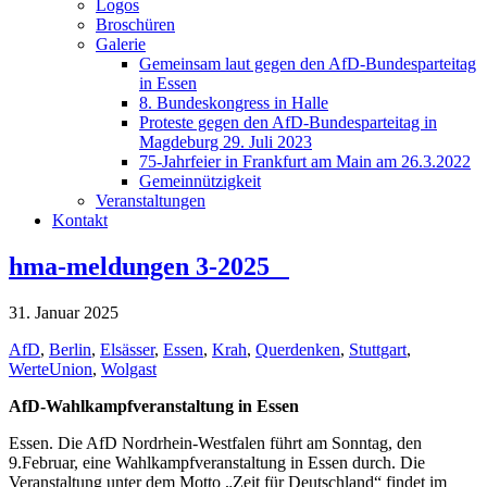
Logos
Broschüren
Galerie
Gemeinsam laut gegen den AfD-Bundesparteitag
in Essen
8. Bundeskongress in Halle
Proteste gegen den AfD-Bundesparteitag in
Magdeburg 29. Juli 2023
75-Jahrfeier in Frankfurt am Main am 26.3.2022
Gemeinnützigkeit
Veranstaltungen
Kontakt
hma-meldungen 3-2025
31. Januar 2025
AfD
,
Berlin
,
Elsässer
,
Essen
,
Krah
,
Querdenken
,
Stuttgart
,
WerteUnion
,
Wolgast
AfD-Wahlkampfveranstaltung in Essen
Essen. Die AfD Nordrhein-Westfalen führt am Sonntag, den
9.Februar, eine Wahlkampfveranstaltung in Essen durch. Die
Veranstaltung unter dem Motto „Zeit für Deutschland“ findet im