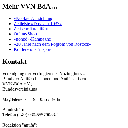
Mehr VVN-BdA ...
»Neofa«-Ausstellung
Zeitleiste »Das Jahr 1933«
Zeitschrift »antifa«
Online-Shop
»nonpd«-Kampagne
»20 Jahre nach dem Pogrom von Rostock«
Konferenz »Einspruch«
Kontakt
Vereinigung der Verfolgten des Naziregimes -
Bund der Antifaschistinnen und Antifaschisten
VVN-BdA e.V.)
Bundesvereinigung
Magdalenenstr. 19, 10365 Berlin
Bundesbüro:
Telefon (+49) 030-55579083-2
Redaktion "antifa":