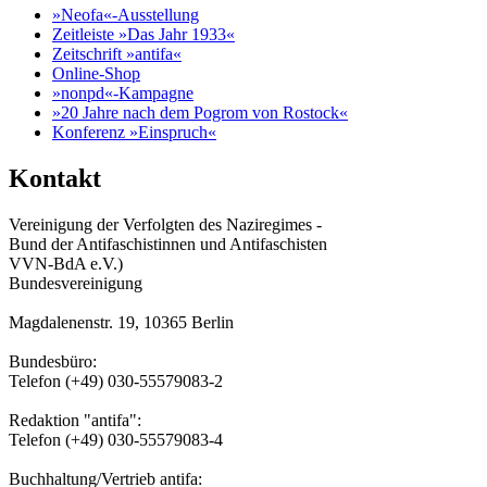
»Neofa«-Ausstellung
Zeitleiste »Das Jahr 1933«
Zeitschrift »antifa«
Online-Shop
»nonpd«-Kampagne
»20 Jahre nach dem Pogrom von Rostock«
Konferenz »Einspruch«
Kontakt
Vereinigung der Verfolgten des Naziregimes -
Bund der Antifaschistinnen und Antifaschisten
VVN-BdA e.V.)
Bundesvereinigung
Magdalenenstr. 19, 10365 Berlin
Bundesbüro:
Telefon (+49) 030-55579083-2
Redaktion "antifa":
Telefon (+49) 030-55579083-4
Buchhaltung/Vertrieb antifa: