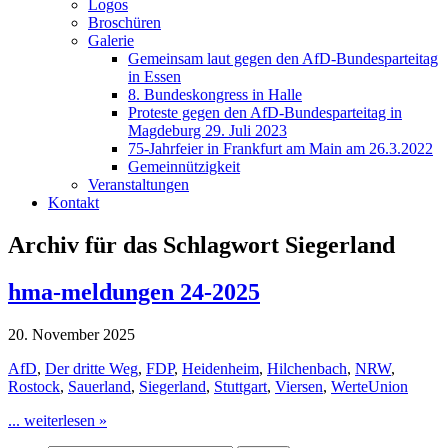
Logos
Broschüren
Galerie
Gemeinsam laut gegen den AfD-Bundesparteitag
in Essen
8. Bundeskongress in Halle
Proteste gegen den AfD-Bundesparteitag in
Magdeburg 29. Juli 2023
75-Jahrfeier in Frankfurt am Main am 26.3.2022
Gemeinnützigkeit
Veranstaltungen
Kontakt
Archiv für das Schlagwort Siegerland
hma-meldungen 24-2025
20. November 2025
AfD
,
Der dritte Weg
,
FDP
,
Heidenheim
,
Hilchenbach
,
NRW
,
Rostock
,
Sauerland
,
Siegerland
,
Stuttgart
,
Viersen
,
WerteUnion
... weiterlesen »