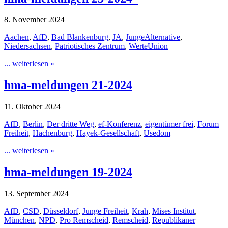
8. November 2024
Aachen
,
AfD
,
Bad Blankenburg
,
JA
,
JungeAlternative
,
Niedersachsen
,
Patriotisches Zentrum
,
WerteUnion
... weiterlesen »
hma-meldungen 21-2024
11. Oktober 2024
AfD
,
Berlin
,
Der dritte Weg
,
ef-Konferenz
,
eigentümer frei
,
Forum
Freiheit
,
Hachenburg
,
Hayek-Gesellschaft
,
Usedom
... weiterlesen »
hma-meldungen 19-2024
13. September 2024
AfD
,
CSD
,
Düsseldorf
,
Junge Freiheit
,
Krah
,
Mises Institut
,
München
,
NPD
,
Pro Remscheid
,
Remscheid
,
Republikaner