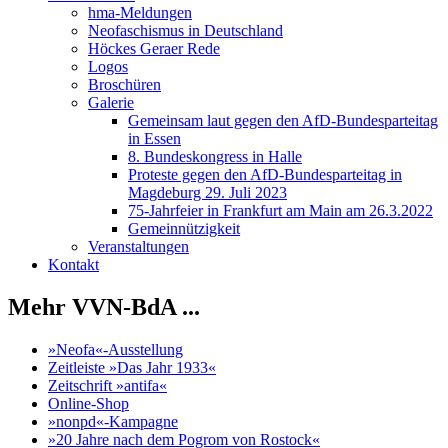
hma-Meldungen
Neofaschismus in Deutschland
Höckes Geraer Rede
Logos
Broschüren
Galerie
Gemeinsam laut gegen den AfD-Bundesparteitag
in Essen
8. Bundeskongress in Halle
Proteste gegen den AfD-Bundesparteitag in
Magdeburg 29. Juli 2023
75-Jahrfeier in Frankfurt am Main am 26.3.2022
Gemeinnützigkeit
Veranstaltungen
Kontakt
Mehr VVN-BdA ...
»Neofa«-Ausstellung
Zeitleiste »Das Jahr 1933«
Zeitschrift »antifa«
Online-Shop
»nonpd«-Kampagne
»20 Jahre nach dem Pogrom von Rostock«