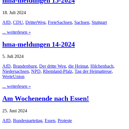
hma-meldungen 15-2024
18. Juli 2024
AfD
,
CDU
,
DritterWeg
,
FreieSachsen
,
Sachsen
,
Stuttgart
... weiterlesen »
hma-meldungen 14-2024
5. Juli 2024
AfD
,
Brandenburg
,
Der dritte Weg
,
die Heimat
,
Hilchenbach
,
Niedersachsen
,
NPD
,
Rheinland-Pfalz
,
Tag der Heimattreue
,
WerteUnion
... weiterlesen »
Am Wochenende nach Essen!
25. Juni 2024
AfD
,
Bundesparteitag
,
Essen
,
Proteste