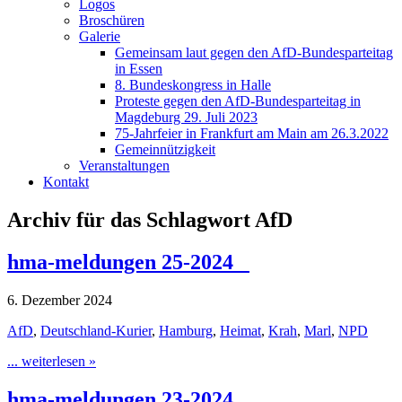
Logos
Broschüren
Galerie
Gemeinsam laut gegen den AfD-Bundesparteitag
in Essen
8. Bundeskongress in Halle
Proteste gegen den AfD-Bundesparteitag in
Magdeburg 29. Juli 2023
75-Jahrfeier in Frankfurt am Main am 26.3.2022
Gemeinnützigkeit
Veranstaltungen
Kontakt
Archiv für das Schlagwort AfD
hma-meldungen 25-2024
6. Dezember 2024
AfD
,
Deutschland-Kurier
,
Hamburg
,
Heimat
,
Krah
,
Marl
,
NPD
... weiterlesen »
hma-meldungen 23-2024