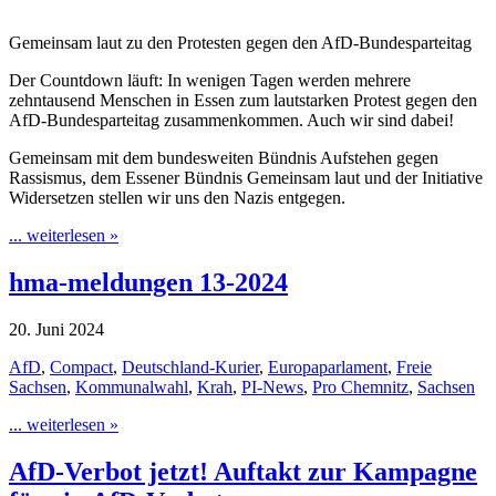
Gemeinsam laut zu den Protesten gegen den AfD-Bundesparteitag
Der Countdown läuft: In wenigen Tagen werden mehrere
zehntausend Menschen in Essen zum lautstarken Protest gegen den
AfD-Bundesparteitag zusammenkommen. Auch wir sind dabei!
Gemeinsam mit dem bundesweiten Bündnis Aufstehen gegen
Rassismus, dem Essener Bündnis Gemeinsam laut und der Initiative
Widersetzen stellen wir uns den Nazis entgegen.
... weiterlesen »
hma-meldungen 13-2024
20. Juni 2024
AfD
,
Compact
,
Deutschland-Kurier
,
Europaparlament
,
Freie
Sachsen
,
Kommunalwahl
,
Krah
,
PI-News
,
Pro Chemnitz
,
Sachsen
... weiterlesen »
AfD-Verbot jetzt! Auftakt zur Kampagne