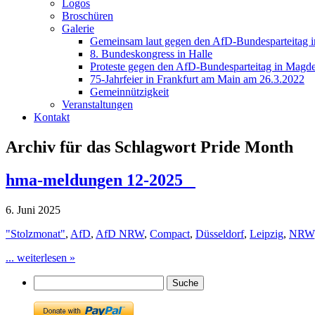
Logos
Broschüren
Galerie
Gemeinsam laut gegen den AfD-Bundesparteitag i
8. Bundeskongress in Halle
Proteste gegen den AfD-Bundesparteitag in Magde
75-Jahrfeier in Frankfurt am Main am 26.3.2022
Gemeinnützigkeit
Veranstaltungen
Kontakt
Archiv für das Schlagwort Pride Month
hma-meldungen 12-2025
6. Juni 2025
"Stolzmonat"
,
AfD
,
AfD NRW
,
Compact
,
Düsseldorf
,
Leipzig
,
NRW
... weiterlesen »