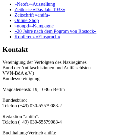
»Neofa«-Ausstellung
Zeitleiste »Das Jahr 1933«
Zeitschrift »antifa«
Online-Shop
»nonpd«-Kampagne
»20 Jahre nach dem Pogrom von Rostock«
Konferenz »Einspruch«
Kontakt
Vereinigung der Verfolgten des Naziregimes -
Bund der Antifaschistinnen und Antifaschisten
VVN-BdA e.V.)
Bundesvereinigung
Magdalenenstr. 19, 10365 Berlin
Bundesbüro:
Telefon (+49) 030-55579083-2
Redaktion "antifa":
Telefon (+49) 030-55579083-4
Buchhaltung/Vertrieb antifa: