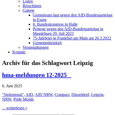
Logos
Broschüren
Galerie
Gemeinsam laut gegen den AfD-Bundesparteitag
in Essen
8. Bundeskongress in Halle
Proteste gegen den AfD-Bundesparteitag in
Magdeburg 29. Juli 2023
75-Jahrfeier in Frankfurt am Main am 26.3.2022
Gemeinnützigkeit
Veranstaltungen
Kontakt
Archiv für das Schlagwort Leipzig
hma-meldungen 12-2025
6. Juni 2025
"Stolzmonat"
,
AfD
,
AfD NRW
,
Compact
,
Düsseldorf
,
Leipzig
,
NRW
,
Pride Month
... weiterlesen »