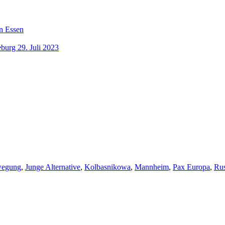
n Essen
burg 29. Juli 2023
ewegung
,
Junge Alternative
,
Kolbasnikowa
,
Mannheim
,
Pax Europa
,
Rus