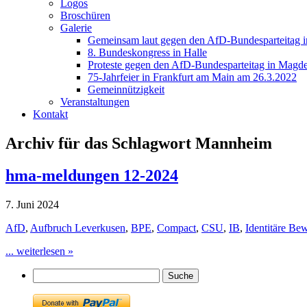
Logos
Broschüren
Galerie
Gemeinsam laut gegen den AfD-Bundesparteitag i
8. Bundeskongress in Halle
Proteste gegen den AfD-Bundesparteitag in Magde
75-Jahrfeier in Frankfurt am Main am 26.3.2022
Gemeinnützigkeit
Veranstaltungen
Kontakt
Archiv für das Schlagwort Mannheim
hma-meldungen 12-2024
7. Juni 2024
AfD
,
Aufbruch Leverkusen
,
BPE
,
Compact
,
CSU
,
IB
,
Identitäre B
... weiterlesen »