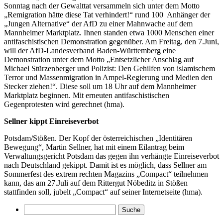
Sonntag nach der Gewalttat versammeln sich unter dem Motto
„Remigration hätte diese Tat verhindert!“ rund 100 Anhänger der
„Jungen Alternative“ der AfD zu einer Mahnwache auf dem
Mannheimer Marktplatz. Ihnen standen etwa 1000 Menschen einer
antifaschistischen Demonstration gegenüber. Am Freitag, den 7.Juni,
will der AfD-Landesverband Baden-Württemberg eine
Demonstration unter dem Motto „Entsetzlicher Anschlag auf
Michael Stürzenberger und Polizist: Den Gehilfen von islamischem
Terror und Massenmigration in Ampel-Regierung und Medien den
Stecker ziehen!“. Diese soll um 18 Uhr auf dem Mannheimer
Marktplatz beginnen. Mit erneuten antifaschistischen
Gegenprotesten wird gerechnet (hma).
Sellner kippt Einreiseverbot
Potsdam/Stößen. Der Kopf der österreichischen „Identitären
Bewegung“, Martin Sellner, hat mit einem Eilantrag beim
Verwaltungsgericht Potsdam das gegen ihn verhängte Einreiseverbot
nach Deutschland gekippt. Damit ist es möglich, dass Sellner am
Sommerfest des extrem rechten Magazins „Compact“ teilnehmen
kann, das am 27.Juli auf dem Rittergut Nöbeditz in Stößen
stattfinden soll, jubelt „Compact“ auf seiner Internetseite (hma).