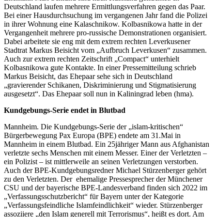
Deutschland laufen mehrere Ermittlungsverfahren gegen das Paar.
Bei einer Hausdurchsuchung im vergangenen Jahr fand die Polizei
in ihrer Wohnung eine Kalaschnikow. Kolbasnikowa hatte in der
Vergangenheit mehrere pro-russische Demonstrationen organisiert.
Dabei arbeitete sie eng mit dem extrem rechten Leverkusener
Stadtrat Markus Beisicht vom „Aufbruch Leverkusen“ zusammen.
Auch zur extrem rechten Zeitschrift „Compact“ unterhielt
Kolbasnikowa gute Kontakte. In einer Pressemitteilung schrieb
Markus Beisicht, das Ehepaar sehe sich in Deutschland
„gravierender Schikanen, Diskriminierung und Stigmatisierung
ausgesetzt“. Das Ehepaar soll nun in Kaliningrad leben (hma).
Kundgebungs-Serie endet in Blutbad
Mannheim. Die Kundgebungs-Serie der „islam-kritischen“
Bürgerbewegung Pax Europa (BPE) endete am 31.Mai in
Mannheim in einem Blutbad. Ein 25jähriger Mann aus Afghanistan
verletzte sechs Menschen mit einem Messer. Einer der Verletzten –
ein Polizist – ist mittlerweile an seinen Verletzungen verstorben.
Auch der BPE-Kundgebungsredner Michael Stürzenberger gehört
zu den Verletzten. Der ehemalige Pressesprecher der Münchener
CSU und der bayerische BPE-Landesverband finden sich 2022 im
„Verfassungsschutzbericht“ für Bayern unter der Kategorie
„Verfassungsfeindliche Islamfeindlichkeit“ wieder. Stürzenberger
assoziiere „den Islam generell mit Terrorismus“, heißt es dort. Am