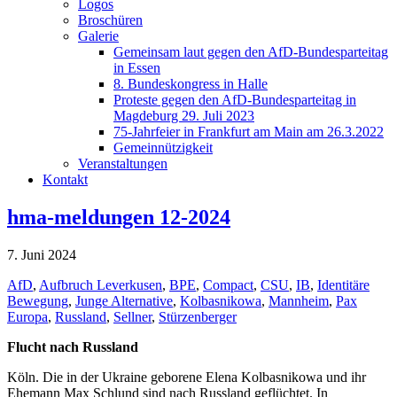
Logos
Broschüren
Galerie
Gemeinsam laut gegen den AfD-Bundesparteitag
in Essen
8. Bundeskongress in Halle
Proteste gegen den AfD-Bundesparteitag in
Magdeburg 29. Juli 2023
75-Jahrfeier in Frankfurt am Main am 26.3.2022
Gemeinnützigkeit
Veranstaltungen
Kontakt
hma-meldungen 12-2024
7. Juni 2024
AfD
,
Aufbruch Leverkusen
,
BPE
,
Compact
,
CSU
,
IB
,
Identitäre
Bewegung
,
Junge Alternative
,
Kolbasnikowa
,
Mannheim
,
Pax
Europa
,
Russland
,
Sellner
,
Stürzenberger
Flucht nach Russland
Köln. Die in der Ukraine geborene Elena Kolbasnikowa und ihr
Ehemann Max Schlund sind nach Russland geflüchtet. In