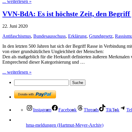
... weiterlesen »
VVN-BdA: Es ist höchste Zeit, den Begriff
22. Juni 2020
Antifaschismus
,
Bundesausschuss
,
Erklärung
,
Grundgesetz
,
Rassism
In den letzten 500 Jahren hat sich der Begriff Rasse in Verbindung m
von einer grundsätzlichen Ungleichheit der Menschen:
Den als maßgeblich für die Herkunft definierten äußeren Merkmalen 
Entsprechend dieser Kategorisierung und …
... weiterlesen »
Instagram
Facebook
Threads
TikTok
Te
hma-meldungen (Hartmut-Meyer-Archiv)