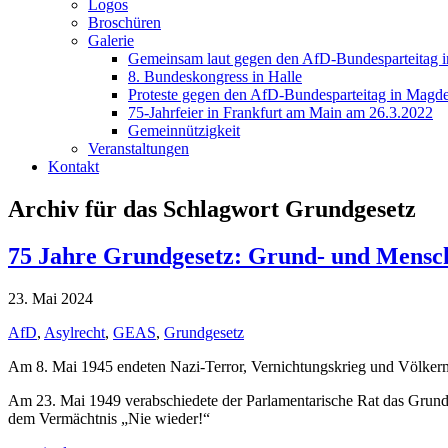
Logos
Broschüren
Galerie
Gemeinsam laut gegen den AfD-Bundesparteitag i
8. Bundeskongress in Halle
Proteste gegen den AfD-Bundesparteitag in Magde
75-Jahrfeier in Frankfurt am Main am 26.3.2022
Gemeinnützigkeit
Veranstaltungen
Kontakt
Archiv für das Schlagwort Grundgesetz
75 Jahre Grundgesetz: Grund- und Mensch
23. Mai 2024
AfD
,
Asylrecht
,
GEAS
,
Grundgesetz
Am 8. Mai 1945 endeten Nazi-Terror, Vernichtungskrieg und Völkermo
Am 23. Mai 1949 verabschiedete der Parlamentarische Rat das Grundg
dem Vermächtnis „Nie wieder!“