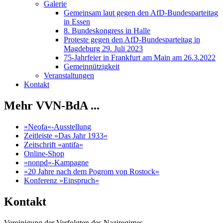
Galerie
Gemeinsam laut gegen den AfD-Bundesparteitag
in Essen
8. Bundeskongress in Halle
Proteste gegen den AfD-Bundesparteitag in
Magdeburg 29. Juli 2023
75-Jahrfeier in Frankfurt am Main am 26.3.2022
Gemeinnützigkeit
Veranstaltungen
Kontakt
Mehr VVN-BdA ...
»Neofa«-Ausstellung
Zeitleiste »Das Jahr 1933«
Zeitschrift »antifa«
Online-Shop
»nonpd«-Kampagne
»20 Jahre nach dem Pogrom von Rostock«
Konferenz »Einspruch«
Kontakt
Vereinigung der Verfolgten des Naziregimes -