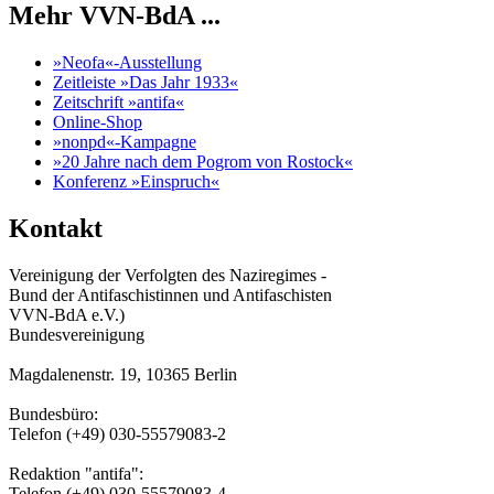
Mehr VVN-BdA ...
»Neofa«-Ausstellung
Zeitleiste »Das Jahr 1933«
Zeitschrift »antifa«
Online-Shop
»nonpd«-Kampagne
»20 Jahre nach dem Pogrom von Rostock«
Konferenz »Einspruch«
Kontakt
Vereinigung der Verfolgten des Naziregimes -
Bund der Antifaschistinnen und Antifaschisten
VVN-BdA e.V.)
Bundesvereinigung
Magdalenenstr. 19, 10365 Berlin
Bundesbüro:
Telefon (+49) 030-55579083-2
Redaktion "antifa":
Telefon (+49) 030-55579083-4