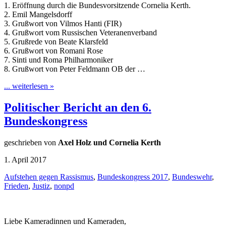
1. Eröffnung durch die Bundesvorsitzende Cornelia Kerth.
2. Emil Mangelsdorff
3. Grußwort von Vilmos Hanti (FIR)
4. Grußwort vom Russischen Veteranenverband
5. Grußrede von Beate Klarsfeld
6. Grußwort von Romani Rose
7. Sinti und Roma Philharmoniker
8. Grußwort von Peter Feldmann OB der …
... weiterlesen »
Politischer Bericht an den 6.
Bundeskongress
geschrieben von
Axel Holz und Cornelia Kerth
1. April 2017
Aufstehen gegen Rassismus
,
Bundeskongress 2017
,
Bundeswehr
,
Frieden
,
Justiz
,
nonpd
Liebe Kameradinnen und Kameraden,