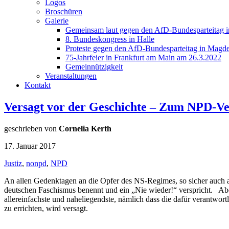
Logos
Broschüren
Galerie
Gemeinsam laut gegen den AfD-Bundesparteitag i
8. Bundeskongress in Halle
Proteste gegen den AfD-Bundesparteitag in Magde
75-Jahrfeier in Frankfurt am Main am 26.3.2022
Gemeinnützigkeit
Veranstaltungen
Kontakt
Versagt vor der Geschichte – Zum NPD-Ve
geschrieben von
Cornelia Kerth
17. Januar 2017
Justiz
,
nonpd
,
NPD
An allen Gedenktagen an die Opfer des NS-Regimes, so sicher auch a
deutschen Faschismus benennt und ein „Nie wieder!“ verspricht. Ab
allereinfachste und naheliegendste, nämlich dass die dafür verantwor
zu errichten, wird versagt.