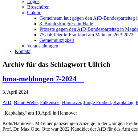
Logos
Broschüren
Galerie
Gemeinsam laut gegen den AfD-Bundesparteitag i
8. Bundeskongress in Halle
Proteste gegen den AfD-Bundesparteitag in Magde
75-Jahrfeier in Frankfurt am Main am 26.3.2022
Gemeinnützigkeit
Veranstaltungen
Kontakt
Archiv für das Schlagwort Ullrich
hma-meldungen 7-2024
3. April 2024
AfD
,
Blaue Welle
,
Falkensee
,
Hannover
,
Junge Freiheit
,
Kapitaltag
,
„Kapitaltag“ am 19.April in Hannover
Köln/Hannover. Mit einer ganzseitigen Anzeige in der „Jungen Freihe
Prof. Dr. Max Otte. Otte war 2022 Kandidat der AfD für das Amt de