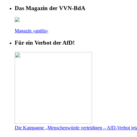
Das Magazin der VVN-BdA
Magazin »antifa«
Für ein Verbot der AfD!
Die Kampagne „Menschenwürde verteidigen – AfD-Verbot jetz