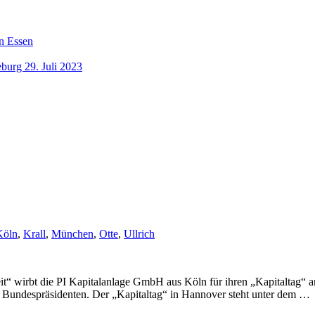
n Essen
burg 29. Juli 2023
Köln
,
Krall
,
München
,
Otte
,
Ullrich
it“ wirbt die PI Kapitalanlage GmbH aus Köln für ihren „Kapitaltag“ 
s Bundespräsidenten. Der „Kapitaltag“ in Hannover steht unter dem …