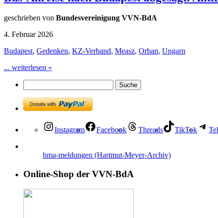
geschrieben von
Bundesvereinigung VVN-BdA
4. Februar 2026
Budapest
,
Gedenken
,
KZ-Verband
,
Measz
,
Orban
,
Ungarn
... weiterlesen »
Instagram
Facebook
Threads
TikTok
Te
hma-meldungen (Hartmut-Meyer-Archiv)
Online-Shop der VVN-BdA