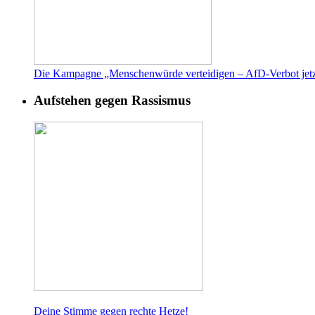
Die Kampagne „Menschenwürde verteidigen – AfD-Verbot jetz
Aufstehen gegen Rassismus
Deine Stimme gegen rech
te Hetze!