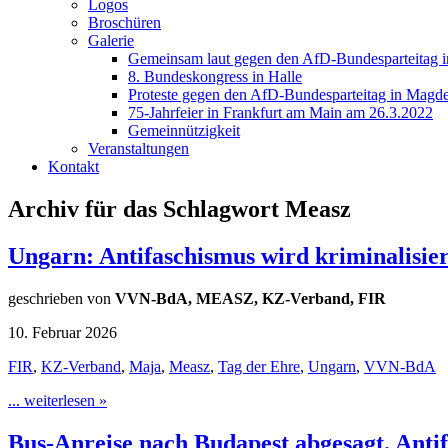
Logos
Broschüren
Galerie
Gemeinsam laut gegen den AfD-Bundesparteitag i
8. Bundeskongress in Halle
Proteste gegen den AfD-Bundesparteitag in Magde
75-Jahrfeier in Frankfurt am Main am 26.3.2022
Gemeinnützigkeit
Veranstaltungen
Kontakt
Archiv für das Schlagwort Measz
Ungarn: Antifaschismus wird kriminalisier
geschrieben von
VVN-BdA, MEASZ, KZ-Verband, FIR
10. Februar 2026
FIR
,
KZ-Verband
,
Maja
,
Measz
,
Tag der Ehre
,
Ungarn
,
VVN-BdA
... weiterlesen »
Bus-Anreise nach Budapest abgesagt. Antif