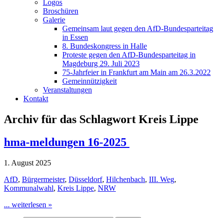
Logos
Broschüren
Galerie
Gemeinsam laut gegen den AfD-Bundesparteitag
in Essen
8. Bundeskongress in Halle
Proteste gegen den AfD-Bundesparteitag in
Magdeburg 29. Juli 2023
75-Jahrfeier in Frankfurt am Main am 26.3.2022
Gemeinnützigkeit
Veranstaltungen
Kontakt
Archiv für das Schlagwort Kreis Lippe
hma-meldungen 16-2025
1. August 2025
AfD
,
Bürgermeister
,
Düsseldorf
,
Hilchenbach
,
III. Weg
,
Kommunalwahl
,
Kreis Lippe
,
NRW
... weiterlesen »