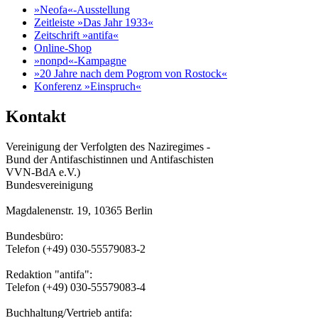
»Neofa«-Ausstellung
Zeitleiste »Das Jahr 1933«
Zeitschrift »antifa«
Online-Shop
»nonpd«-Kampagne
»20 Jahre nach dem Pogrom von Rostock«
Konferenz »Einspruch«
Kontakt
Vereinigung der Verfolgten des Naziregimes -
Bund der Antifaschistinnen und Antifaschisten
VVN-BdA e.V.)
Bundesvereinigung
Magdalenenstr. 19, 10365 Berlin
Bundesbüro:
Telefon (+49) 030-55579083-2
Redaktion "antifa":
Telefon (+49) 030-55579083-4
Buchhaltung/Vertrieb antifa: