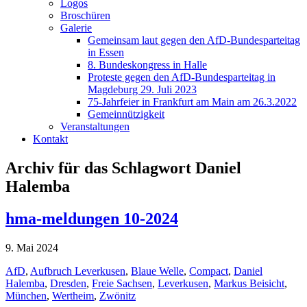
Logos
Broschüren
Galerie
Gemeinsam laut gegen den AfD-Bundesparteitag
in Essen
8. Bundeskongress in Halle
Proteste gegen den AfD-Bundesparteitag in
Magdeburg 29. Juli 2023
75-Jahrfeier in Frankfurt am Main am 26.3.2022
Gemeinnützigkeit
Veranstaltungen
Kontakt
Archiv für das Schlagwort Daniel
Halemba
hma-meldungen 10-2024
9. Mai 2024
AfD
,
Aufbruch Leverkusen
,
Blaue Welle
,
Compact
,
Daniel
Halemba
,
Dresden
,
Freie Sachsen
,
Leverkusen
,
Markus Beisicht
,
München
,
Wertheim
,
Zwönitz