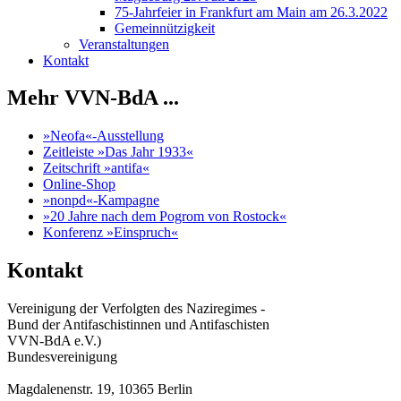
75-Jahrfeier in Frankfurt am Main am 26.3.2022
Gemeinnützigkeit
Veranstaltungen
Kontakt
Mehr VVN-BdA ...
»Neofa«-Ausstellung
Zeitleiste »Das Jahr 1933«
Zeitschrift »antifa«
Online-Shop
»nonpd«-Kampagne
»20 Jahre nach dem Pogrom von Rostock«
Konferenz »Einspruch«
Kontakt
Vereinigung der Verfolgten des Naziregimes -
Bund der Antifaschistinnen und Antifaschisten
VVN-BdA e.V.)
Bundesvereinigung
Magdalenenstr. 19, 10365 Berlin