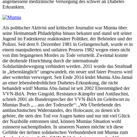
angemessene medizinische Versorgung des schwer an Diabetes
Erkrankten.
Als politischer Aktivist und kritischer Journalist war Mumia über
seine Heimatstadt Philadelphia hinaus bekannt und stand seit seiner
Jugend im Fadenkreuz reaktionärer Politiker, der Behörden und der
Polizei. Seit dem 9. Dezember 1981 in Gefangenschaft, wurde er in
einem manipulierten und unfairen Prozess 1982 wegen eines nicht
von ihm begangenen Mordes zu Tode verurteilt. Zweimal konnte
die drohende Hinrichtung durch die internationale
Solidaritätsbewegung verhindert werden. 2011 wurde das Strafmaß
in „lebenslänglich“ umgewandelt, ein neuer und fairer Prozess wird
aber weiterhin verweigert. Seit Ende 2014 leidet Mumia Abu-Jamal
an einer lebensbedrohlichen Diabetes-Erkrankung, die nicht
behandelt wird! Mumia Abu-Jamal ist seit 2002 Ehrenmitglied der
VVN-BdA. Peter Gingold, Resistance-Kämpfer und Antifaschist,
schrieb 2001 als Bundessprecher der VVN-BdA im Geleitwort zu
Mumias Buch „…aus der Todeszelle“: „Wir Überlebende des
antifaschistischen Widerstandes, des Holocaust, zu denen ich
gehöre, die stets den Tod vor Augen hatten und nur mit viel Glück
der Nazihölle entronnen sind, können Mumias Situation wohl
zuinnerst nachempfinden. In unserem Namen möchte ich diese
Gefühle der tiefsten solidarischen Verbundenheit mit Mumia zum