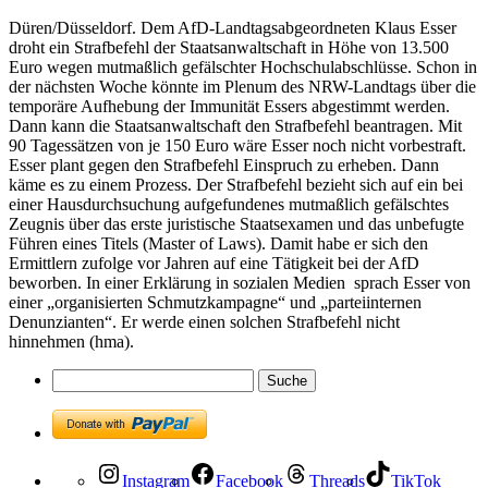
Düren/Düsseldorf. Dem AfD-Landtagsabgeordneten Klaus Esser
droht ein Strafbefehl der Staatsanwaltschaft in Höhe von 13.500
Euro wegen mutmaßlich gefälschter Hochschulabschlüsse. Schon in
der nächsten Woche könnte im Plenum des NRW-Landtags über die
temporäre Aufhebung der Immunität Essers abgestimmt werden.
Dann kann die Staatsanwaltschaft den Strafbefehl beantragen. Mit
90 Tagessätzen von je 150 Euro wäre Esser noch nicht vorbestraft.
Esser plant gegen den Strafbefehl Einspruch zu erheben. Dann
käme es zu einem Prozess. Der Strafbefehl bezieht sich auf ein bei
einer Hausdurchsuchung aufgefundenes mutmaßlich gefälschtes
Zeugnis über das erste juristische Staatsexamen und das unbefugte
Führen eines Titels (Master of Laws). Damit habe er sich den
Ermittlern zufolge vor Jahren auf eine Tätigkeit bei der AfD
beworben. In einer Erklärung in sozialen Medien sprach Esser von
einer „organisierten Schmutzkampagne“ und „parteiinternen
Denunzianten“. Er werde einen solchen Strafbefehl nicht
hinnehmen (hma).
Instagram
Facebook
Threads
TikTok