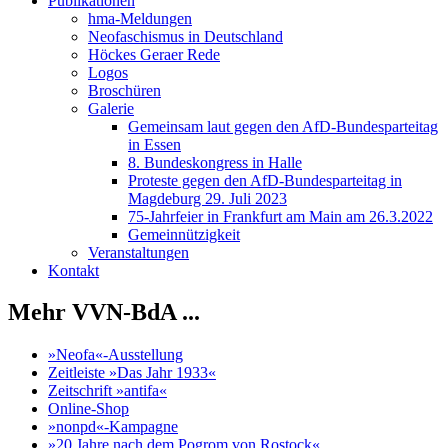
Publikationen
hma-Meldungen
Neofaschismus in Deutschland
Höckes Geraer Rede
Logos
Broschüren
Galerie
Gemeinsam laut gegen den AfD-Bundesparteitag
in Essen
8. Bundeskongress in Halle
Proteste gegen den AfD-Bundesparteitag in
Magdeburg 29. Juli 2023
75-Jahrfeier in Frankfurt am Main am 26.3.2022
Gemeinnützigkeit
Veranstaltungen
Kontakt
Mehr VVN-BdA ...
»Neofa«-Ausstellung
Zeitleiste »Das Jahr 1933«
Zeitschrift »antifa«
Online-Shop
»nonpd«-Kampagne
»20 Jahre nach dem Pogrom von Rostock«