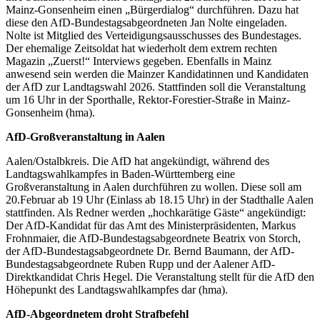
Mainz-Gonsenheim einen „Bürgerdialog“ durchführen. Dazu hat
diese den AfD-Bundestagsabgeordneten Jan Nolte eingeladen.
Nolte ist Mitglied des Verteidigungsausschusses des Bundestages.
Der ehemalige Zeitsoldat hat wiederholt dem extrem rechten
Magazin „Zuerst!“ Interviews gegeben. Ebenfalls in Mainz
anwesend sein werden die Mainzer Kandidatinnen und Kandidaten
der AfD zur Landtagswahl 2026. Stattfinden soll die Veranstaltung
um 16 Uhr in der Sporthalle, Rektor-Forestier-Straße in Mainz-
Gonsenheim (hma).
AfD-Großveranstaltung in Aalen
Aalen/Ostalbkreis. Die AfD hat angekündigt, während des
Landtagswahlkampfes in Baden-Württemberg eine
Großveranstaltung in Aalen durchführen zu wollen. Diese soll am
20.Februar ab 19 Uhr (Einlass ab 18.15 Uhr) in der Stadthalle Aalen
stattfinden. Als Redner werden „hochkarätige Gäste“ angekündigt:
Der AfD-Kandidat für das Amt des Ministerpräsidenten, Markus
Frohnmaier, die AfD-Bundestagsabgeordnete Beatrix von Storch,
der AfD-Bundestagsabgeordnete Dr. Bernd Baumann, der AfD-
Bundestagsabgeordnete Ruben Rupp und der Aalener AfD-
Direktkandidat Chris Hegel. Die Veranstaltung stellt für die AfD den
Höhepunkt des Landtagswahlkampfes dar (hma).
AfD-Abgeordnetem droht Strafbefehl