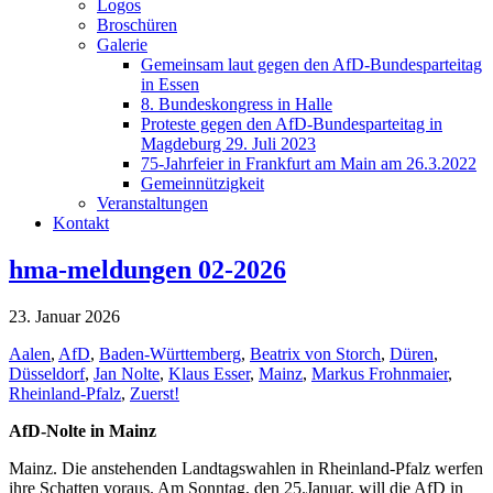
Logos
Broschüren
Galerie
Gemeinsam laut gegen den AfD-Bundesparteitag
in Essen
8. Bundeskongress in Halle
Proteste gegen den AfD-Bundesparteitag in
Magdeburg 29. Juli 2023
75-Jahrfeier in Frankfurt am Main am 26.3.2022
Gemeinnützigkeit
Veranstaltungen
Kontakt
hma-meldungen 02-2026
23. Januar 2026
Aalen
,
AfD
,
Baden-Württemberg
,
Beatrix von Storch
,
Düren
,
Düsseldorf
,
Jan Nolte
,
Klaus Esser
,
Mainz
,
Markus Frohnmaier
,
Rheinland-Pfalz
,
Zuerst!
AfD-Nolte in Mainz
Mainz. Die anstehenden Landtagswahlen in Rheinland-Pfalz werfen
ihre Schatten voraus. Am Sonntag, den 25.Januar, will die AfD in