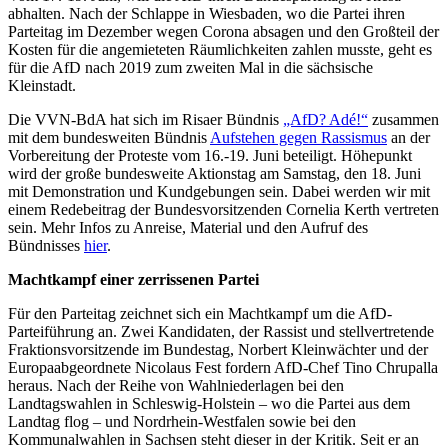
abhalten. Nach der Schlappe in Wiesbaden, wo die Partei ihren
Parteitag im Dezember wegen Corona absagen und den Großteil der
Kosten für die angemieteten Räumlichkeiten zahlen musste, geht es
für die AfD nach 2019 zum zweiten Mal in die sächsische
Kleinstadt.
Die VVN-BdA hat sich im Risaer Bündnis
„AfD? Adé!“
zusammen
mit dem bundesweiten Bündnis
Aufstehen gegen Rassismus
an der
Vorbereitung der Proteste vom 16.-19. Juni beteiligt. Höhepunkt
wird der große bundesweite Aktionstag am Samstag, den 18. Juni
mit Demonstration und Kundgebungen sein. Dabei werden wir mit
einem Redebeitrag der Bundesvorsitzenden Cornelia Kerth vertreten
sein. Mehr Infos zu Anreise, Material und den Aufruf des
Bündnisses
hier
.
Machtkampf einer zerrissenen Partei
Für den Parteitag zeichnet sich ein Machtkampf um die AfD-
Parteiführung an. Zwei Kandidaten, der Rassist und stellvertretende
Fraktionsvorsitzende im Bundestag, Norbert Kleinwächter und der
Europaabgeordnete Nicolaus Fest fordern AfD-Chef Tino Chrupalla
heraus. Nach der Reihe von Wahlniederlagen bei den
Landtagswahlen in Schleswig-Holstein – wo die Partei aus dem
Landtag flog – und Nordrhein-Westfalen sowie bei den
Kommunalwahlen in Sachsen steht dieser in der Kritik. Seit er an