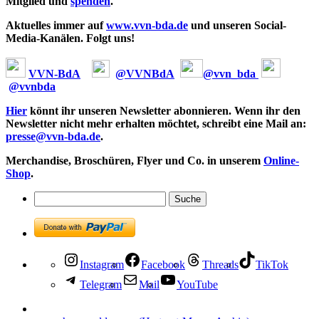
Mitglied und
spenden
.
Aktuelles immer auf
www.vvn-bda.de
und unseren Social-
Media-Kanälen. Folgt uns!
VVN-BdA
@VVNBdA
@vvn_bda
@vvnbda
Hier
könnt ihr unseren Newsletter abonnieren. Wenn ihr den
Newsletter nicht mehr erhalten möchtet, schreibt eine Mail an:
presse@vvn-bda.de
.
Merchandise, Broschüren, Flyer und Co. in unserem
Online-
Shop
.
Instagram
Facebook
Threads
TikTok
Telegram
Mail
YouTube