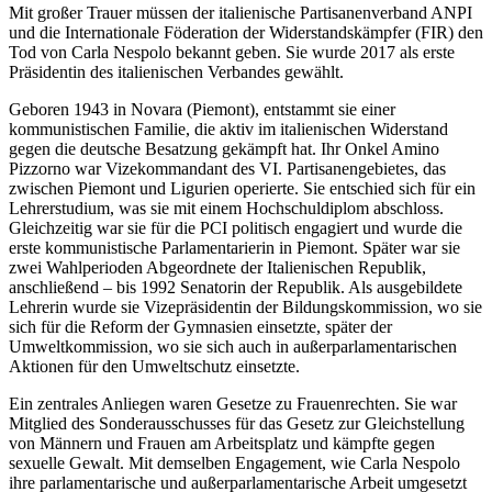
Mit großer Trauer müssen der italienische Partisanenverband ANPI
und die Internationale Föderation der Widerstandskämpfer (FIR) den
Tod von Carla Nespolo bekannt geben. Sie wurde 2017 als erste
Präsidentin des italienischen Verbandes gewählt.
Geboren 1943 in Novara (Piemont), entstammt sie einer
kommunistischen Familie, die aktiv im italienischen Widerstand
gegen die deutsche Besatzung gekämpft hat. Ihr Onkel Amino
Pizzorno war Vizekommandant des VI. Partisanengebietes, das
zwischen Piemont und Ligurien operierte. Sie entschied sich für ein
Lehrerstudium, was sie mit einem Hochschuldiplom abschloss.
Gleichzeitig war sie für die PCI politisch engagiert und wurde die
erste kommunistische Parlamentarierin in Piemont. Später war sie
zwei Wahlperioden Abgeordnete der Italienischen Republik,
anschließend – bis 1992 Senatorin der Republik. Als ausgebildete
Lehrerin wurde sie Vizepräsidentin der Bildungskommission, wo sie
sich für die Reform der Gymnasien einsetzte, später der
Umweltkommission, wo sie sich auch in außerparlamentarischen
Aktionen für den Umweltschutz einsetzte.
Ein zentrales Anliegen waren Gesetze zu Frauenrechten. Sie war
Mitglied des Sonderausschusses für das Gesetz zur Gleichstellung
von Männern und Frauen am Arbeitsplatz und kämpfte gegen
sexuelle Gewalt. Mit demselben Engagement, wie Carla Nespolo
ihre parlamentarische und außerparlamentarische Arbeit umgesetzt