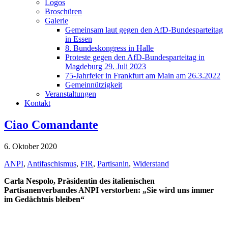
Logos
Broschüren
Galerie
Gemeinsam laut gegen den AfD-Bundesparteitag
in Essen
8. Bundeskongress in Halle
Proteste gegen den AfD-Bundesparteitag in
Magdeburg 29. Juli 2023
75-Jahrfeier in Frankfurt am Main am 26.3.2022
Gemeinnützigkeit
Veranstaltungen
Kontakt
Ciao Comandante
6. Oktober 2020
ANPI
,
Antifaschismus
,
FIR
,
Partisanin
,
Widerstand
Carla Nespolo, Präsidentin des italienischen
Partisanenverbandes ANPI verstorben: „Sie wird uns immer
im Gedächtnis bleiben“