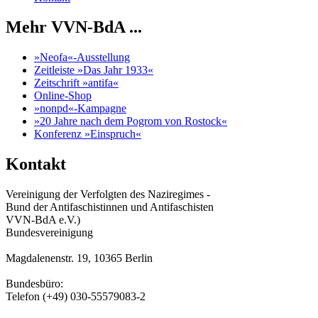
Mehr VVN-BdA ...
»Neofa«-Ausstellung
Zeitleiste »Das Jahr 1933«
Zeitschrift »antifa«
Online-Shop
»nonpd«-Kampagne
»20 Jahre nach dem Pogrom von Rostock«
Konferenz »Einspruch«
Kontakt
Vereinigung der Verfolgten des Naziregimes -
Bund der Antifaschistinnen und Antifaschisten
VVN-BdA e.V.)
Bundesvereinigung
Magdalenenstr. 19, 10365 Berlin
Bundesbüro:
Telefon (+49) 030-55579083-2