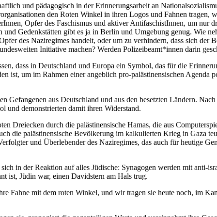
chaftlich und pädagogisch in der Erinnerungsarbeit an Nationalsoziali
ferorganisationen den Roten Winkel in ihren Logos und Fahnen tragen
Innen, Opfer des Faschismus und aktiver AntifaschistInnen, um nur dr
 und Gedenkstätten gibt es ja in Berlin und Umgebung genug. Wie nehme
pfer des Naziregimes handelt, oder um zu verhindern, dass sich der Be
 bundesweiten Initiative machen? Werden Polizeibeamt*innen darin ges
ssen, dass in Deutschland und Europa ein Symbol, das für die Erinnerun
n ist, um im Rahmen einer angeblich pro-palästinensischen Agenda pol
n Gefangenen aus Deutschland und aus den besetzten Ländern. Nach der
ol und demonstrierten damit ihren Widerstand.
oten Dreiecken durch die palästinensische Hamas, die aus Computersp
 auch die palästinensische Bevölkerung im kalkulierten Krieg in Gaza t
Verfolgter und Überlebender des Naziregimes, das auch für heutige Ge
sich in der Reaktion auf alles Jüdische: Synagogen werden mit anti-isr
 ist, Jüdin war, einen Davidstern am Hals trug.
hre Fahne mit dem roten Winkel, und wir tragen sie heute noch, im K