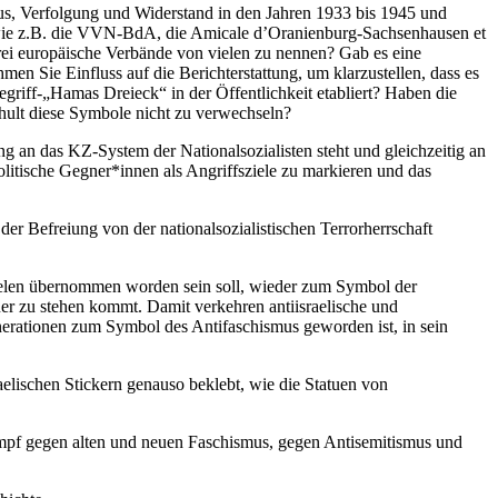
smus, Verfolgung und Widerstand in den Jahren 1933 bis 1945 und
, wie z.B. die VVN-BdA, die Amicale d’Oranienburg-Sachsenhausen et
ei europäische Verbände von vielen zu nennen? Gab es eine
n Sie Einfluss auf die Berichterstattung, um klarzustellen, dass es
griff-„Hamas Dreieck“ in der Öffentlichkeit etabliert? Haben die
chult diese Symbole nicht zu verwechseln?
g an das KZ-System der Nationalsozialisten steht und gleichzeitig an
itische Gegner*innen als Angriffsziele zu markieren und das
 Befreiung von der nationalsozialistischen Terrorherrschaft
ielen übernommen worden sein soll, wieder zum Symbol der
euer zu stehen kommt. Damit verkehren antiisraelische und
nerationen zum Symbol des Antifaschismus geworden ist, in sein
aelischen Stickern genauso beklebt, wie die Statuen von
ampf gegen alten und neuen Faschismus, gegen Antisemitismus und