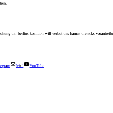
hen.
drohung-dar-berlins-koalition-will-verbot-des-hamas-dreiecks-vorantre
legram
Mail
YouTube