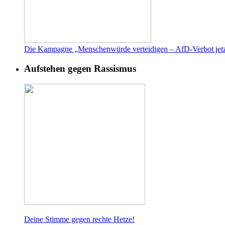
Die Kampagne „Menschenwürde verteidigen – AfD-Verbot jetz
Aufstehen gegen Rassismus
Deine Stimme gegen rech
te Hetze!