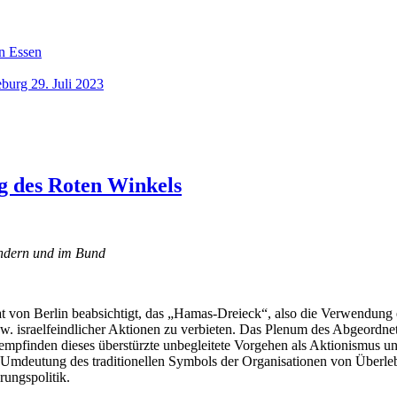
n Essen
burg 29. Juli 2023
g des Roten Winkels
ändern und im Bund
t von Berlin beabsichtigt, das „Hamas-Dreieck“, also die Verwendung e
, bzw. israelfeindlicher Aktionen zu verbieten. Das Plenum des Abgeo
empfinden dieses überstürzte unbegleitete Vorgehen als Aktionismus 
d Umdeutung des traditionellen Symbols der Organisationen von Überleb
rungspolitik.