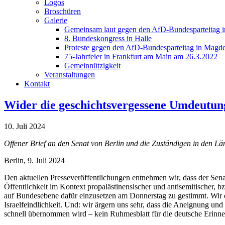
Logos
Broschüren
Galerie
Gemeinsam laut gegen den AfD-Bundesparteitag i
8. Bundeskongress in Halle
Proteste gegen den AfD-Bundesparteitag in Magde
75-Jahrfeier in Frankfurt am Main am 26.3.2022
Gemeinnützigkeit
Veranstaltungen
Kontakt
Wider die geschichtsvergessene Umdeutun
10. Juli 2024
Offener Brief an den Senat von Berlin und die Zuständigen in den L
Berlin, 9. Juli 2024
Den aktuellen Presseveröffentlichungen entnehmen wir, dass der Sena
Öffentlichkeit im Kontext propalästinensischer und antisemitischer
auf Bundesebene dafür einzusetzen am Donnerstag zu gestimmt. Wir 
Israelfeindlichkeit. Und: wir ärgern uns sehr, dass die Aneignung un
schnell übernommen wird – kein Ruhmesblatt für die deutsche Erinne