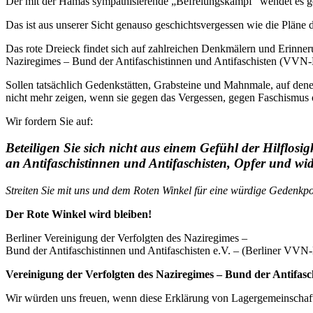
Der mit der Hamas sympathisierende „Befreiungskampf“ wendet es geg
Das ist aus unserer Sicht genauso geschichtsvergessen wie die Pläne 
Das rote Dreieck findet sich auf zahlreichen Denkmälern und Erinne
Naziregimes – Bund der Antifaschistinnen und Antifaschisten (VVN-
Sollen tatsächlich Gedenkstätten, Grabsteine und Mahnmale, auf dene
nicht mehr zeigen, wenn sie gegen das Vergessen, gegen Faschismus 
Wir fordern Sie auf:
Beteiligen Sie sich nicht aus einem Gefühl der Hilflo
an Antifaschistinnen und Antifaschisten, Opfer und wide
Streiten Sie mit uns und dem Roten Winkel für eine würdige Gedenkpoli
Der Rote Winkel wird bleiben!
Berliner Vereinigung der Verfolgten des Naziregimes –
Bund der Antifaschistinnen und Antifaschisten e.V. – (Berliner VVN
Vereinigung der Verfolgten des Naziregimes – Bund der Antifasc
Wir würden uns freuen, wenn diese Erklärung von Lagergemeinschaften