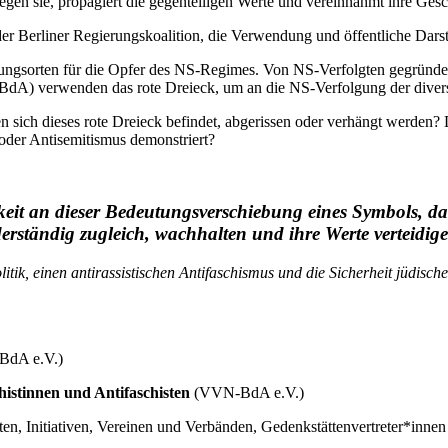
en sie, propagiert die gegenteiligen Werte und vereinnahmt ihre Gesc
der Berliner Regierungskoalition, die Verwendung und öffentliche Dars
rungsorten für die Opfer des NS-Regimes. Von NS-Verfolgten gegründet
BdA) verwenden das rote Dreieck, um an die NS-Verfolgung der diver
n sich dieses rote Dreieck befindet, abgerissen oder verhängt werden?
oder Antisemitismus demonstriert?
sigkeit an dieser Bedeutungsverschiebung eines Symbols,
rständig zugleich, wachhalten und ihre Werte verteidigen
tik, einen antirassistischen Antifaschismus und die Sicherheit jüdisch
-BdA e.V.)
histinnen und Antifaschisten
(VVN-BdA e.V.)
, Initiativen, Vereinen und Verbänden, Gedenkstättenvertreter*innen e