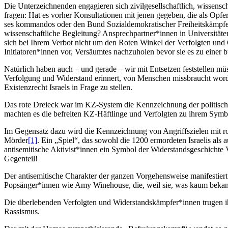
Die Unterzeichnenden engagieren sich zivilgesellschaftlich, wissens
fragen: Hat es vorher Konsultationen mit jenen gegeben, die als Op
ses kommandos oder den Bund Sozialdemokratischer Freiheitskämpfer
wissenschaftliche Begleitung? Ansprechpartner*innen in Universitäten
sich bei Ihrem Verbot nicht um den Roten Winkel der Verfolgten und O
Initiatoren*innen vor, Versäumtes nachzuholen bevor sie es zu einer
Natürlich haben auch – und gerade – wir mit Entsetzen feststellen mü
Verfolgung und Widerstand erinnert, von Menschen missbraucht worde
Existenzrecht Israels in Frage zu stellen.
Das rote Dreieck war im KZ-System die Kennzeichnung der politische
machten es die befreiten KZ-Häftlinge und Verfolgten zu ihrem Symb
Im Gegensatz dazu wird die Kennzeichnung von Angriffszielen mit r
Mörder
[1]
. Ein „Spiel“, das sowohl die 1200 ermordeten Israelis als
antisemitische Aktivist*innen ein Symbol der Widerstandsgeschichte 
Gegenteil!
Der antisemitische Charakter der ganzen Vorgehensweise manifestiert 
Popsänger*innen wie Amy Winehouse, die, weil sie, was kaum bekannt
Die überlebenden Verfolgten und Widerstandskämpfer*innen trugen i
Rassismus.