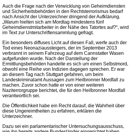
Auch die Frage nach der Verwicklung von Geheimdiensten
und Sicherheitsbehörden in den Rechtsterrorismus bedarf
nach Ansicht der Unterzeichner dringend der Aufklärung.
„Warum hielten sich am Mordtag mindestens fünf
Geheimdienstmitarbeiter in der Nähe des Tatortes auf?“, wird
im Text zur Unterschriftensammlung gefragt.
Ein besonders diffuses Licht auf diesen Fall, werfe auch der
Tod eines Neonaziaussteigers, der im September 2013
verbrannt in seinem Fahrzeug auf dem Cannstatter Wasen
aufgefunden wurde. Nach der Darstellung der
Ermittlungsbehörden handelte es sich um einen Selbstmord,
obwohl eine Reihe von Indizien dagegen sprechen. Er war
an diesem Tag nach Stuttgart gefahren, um beim
Landeskriminalamt Aussagen zum Heilbronner Mordfall zu
machen. Zuvor schon hatte er von einer weiteren
Naziterrorgruppe berichtet, die für den Heilbronner Mordfall
verantwortlich sei.
Die Öffentlichkeit habe ein Recht darauf, die Wahrheit über
diese Ungereimtheiten zu erfahren, erklären die
Unterzeichner.
Dazu sei ein parlamentarischer Untersuchungsausschuss,
wie ihn bereits andere Bundesländer eingerichtet haben,