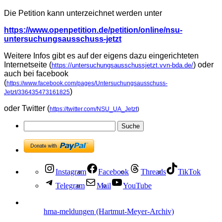
Die Petition kann unterzeichnet werden unter
https://www.openpetition.de/petition/online/nsu-
untersuchungsausschuss-jetzt
Weitere Infos gibt es auf der eigens dazu eingerichteten
Internetseite (
) oder
https://untersuchungsausschussjetzt.vvn-bda.de/
auch bei facebook
(
https://www.facebook.com/pages/Untersuchungsausschuss-
)
Jetzt/336435473161825
oder Twitter (
https://twitter.com/NSU_UA_Jetzt
)
Instagram
Facebook
Threads
TikTok
Telegram
Mail
YouTube
hma-meldungen (Hartmut-Meyer-Archiv)