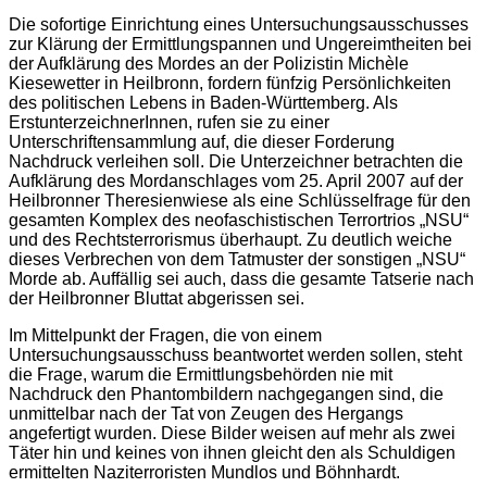
Die sofortige Einrichtung eines Untersuchungsausschusses
zur Klärung der Ermittlungspannen und Ungereimtheiten bei
der Aufklärung des Mordes an der Polizistin Michèle
Kiesewetter in Heilbronn, fordern fünfzig Persönlichkeiten
des politischen Lebens in Baden-Württemberg. Als
ErstunterzeichnerInnen, rufen sie zu einer
Unterschriftensammlung auf, die dieser Forderung
Nachdruck verleihen soll. Die Unterzeichner betrachten die
Aufklärung des Mordanschlages vom 25. April 2007 auf der
Heilbronner Theresienwiese als eine Schlüsselfrage für den
gesamten Komplex des neofaschistischen Terrortrios „NSU“
und des Rechtsterrorismus überhaupt. Zu deutlich weiche
dieses Verbrechen von dem Tatmuster der sonstigen „NSU“
Morde ab. Auffällig sei auch, dass die gesamte Tatserie nach
der Heilbronner Bluttat abgerissen sei.
Im Mittelpunkt der Fragen, die von einem
Untersuchungsausschuss beantwortet werden sollen, steht
die Frage, warum die Ermittlungsbehörden nie mit
Nachdruck den Phantombildern nachgegangen sind, die
unmittelbar nach der Tat von Zeugen des Hergangs
angefertigt wurden. Diese Bilder weisen auf mehr als zwei
Täter hin und keines von ihnen gleicht den als Schuldigen
ermittelten Naziterroristen Mundlos und Böhnhardt.