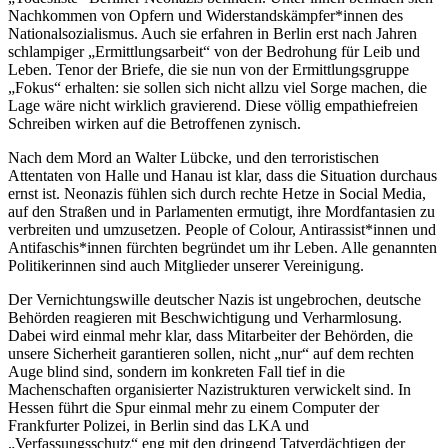
Nachkommen von Opfern und Widerstandskämpfer*innen des
Nationalsozialismus. Auch sie erfahren in Berlin erst nach Jahren
schlampiger „Ermittlungsarbeit“ von der Bedrohung für Leib und
Leben. Tenor der Briefe, die sie nun von der Ermittlungsgruppe
„Fokus“ erhalten: sie sollen sich nicht allzu viel Sorge machen, die
Lage wäre nicht wirklich gravierend. Diese völlig empathiefreien
Schreiben wirken auf die Betroffenen zynisch.
Nach dem Mord an Walter Lübcke, und den terroristischen
Attentaten von Halle und Hanau ist klar, dass die Situation durchaus
ernst ist. Neonazis fühlen sich durch rechte Hetze in Social Media,
auf den Straßen und in Parlamenten ermutigt, ihre Mordfantasien zu
verbreiten und umzusetzen. People of Colour, Antirassist*innen und
Antifaschis*innen fürchten begründet um ihr Leben. Alle genannten
Politikerinnen sind auch Mitglieder unserer Vereinigung.
Der Vernichtungswille deutscher Nazis ist ungebrochen, deutsche
Behörden reagieren mit Beschwichtigung und Verharmlosung.
Dabei wird einmal mehr klar, dass Mitarbeiter der Behörden, die
unsere Sicherheit garantieren sollen, nicht „nur“ auf dem rechten
Auge blind sind, sondern im konkreten Fall tief in die
Machenschaften organisierter Nazistrukturen verwickelt sind. In
Hessen führt die Spur einmal mehr zu einem Computer der
Frankfurter Polizei, in Berlin sind das LKA und
„Verfassungsschutz“ eng mit den dringend Tatverdächtigen der