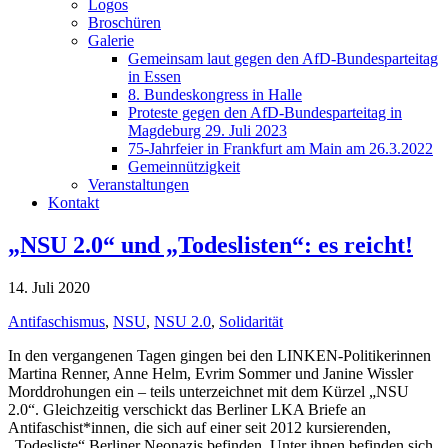
Logos
Broschüren
Galerie
Gemeinsam laut gegen den AfD-Bundesparteitag
in Essen
8. Bundeskongress in Halle
Proteste gegen den AfD-Bundesparteitag in
Magdeburg 29. Juli 2023
75-Jahrfeier in Frankfurt am Main am 26.3.2022
Gemeinnützigkeit
Veranstaltungen
Kontakt
„NSU 2.0“ und „Todeslisten“: es reicht!
14. Juli 2020
Antifaschismus
,
NSU
,
NSU 2.0
,
Solidarität
In den vergangenen Tagen gingen bei den LINKEN-Politikerinnen
Martina Renner, Anne Helm, Evrim Sommer und Janine Wissler
Morddrohungen ein
– teils unterzeichnet mit dem Kürzel „NSU
2.0“. Gleichzeitig verschickt das Berliner LKA Briefe an
Antifaschist*innen, die sich auf einer seit 2012 kursierenden,
„Todesliste“ Berliner Neonazis befinden. Unter ihnen befinden sich