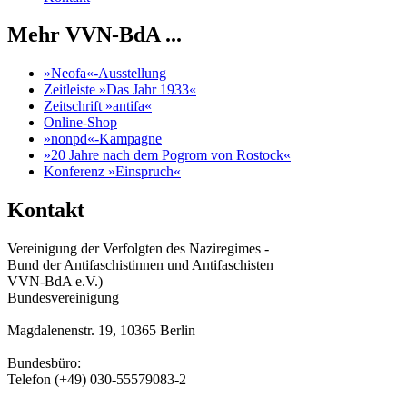
Mehr VVN-BdA ...
»Neofa«-Ausstellung
Zeitleiste »Das Jahr 1933«
Zeitschrift »antifa«
Online-Shop
»nonpd«-Kampagne
»20 Jahre nach dem Pogrom von Rostock«
Konferenz »Einspruch«
Kontakt
Vereinigung der Verfolgten des Naziregimes -
Bund der Antifaschistinnen und Antifaschisten
VVN-BdA e.V.)
Bundesvereinigung
Magdalenenstr. 19, 10365 Berlin
Bundesbüro:
Telefon (+49) 030-55579083-2