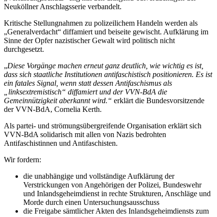
Neuköllner Anschlagsserie verbandelt.
Kritische Stellungnahmen zu polizeilichem Handeln werden als
„Generalverdacht“ diffamiert und beiseite gewischt. Aufklärung im
Sinne der Opfer nazistischer Gewalt wird politisch nicht
durchgesetzt.
„
Diese Vorgänge machen erneut ganz deutlich, wie wichtig es ist,
dass sich staatliche Institutionen antifaschistisch positionieren. Es ist
ein fatales Signal, wenn statt dessen Antifaschismus als
„linksextremistisch“ diffamiert und der VVN-BdA die
Gemeinnützigkeit aberkannt wird.“
erklärt die Bundesvorsitzende
der VVN-BdA, Cornelia Kerth.
Als partei- und strömungsübergreifende Organisation erklärt sich
VVN-BdA solidarisch mit allen von Nazis bedrohten
Antifaschistinnen und Antifaschisten.
Wir fordern:
die unabhängige und vollständige Aufklärung der
Verstrickungen von Angehörigen der Polizei, Bundeswehr
und Inlandsgeheimdienst in rechte Strukturen, Anschläge und
Morde durch einen Untersuchungsausschuss
die Freigabe sämtlicher Akten des Inlandsgeheimdiensts zum