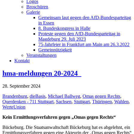
Logos
Broschüren
Galerie
Gemeinsam laut gegen den AfD-Bundesparteitag
in Essen
8. Bundeskongress in Halle
Proteste gegen den AfD-Bundesparteitag in
Magdeburg 29. Juli 2023
75-Jahrfeier in Frankfurt am Main am 26.3.2022
Gemeinnützigkeit
Veranstaltungen
Kontakt
hma-meldungen 20-2024
28. September 2024
Brandenburg
,
dieBasis
,
Michael Ballweg
,
Omas gegen Rechts
,
Querdenken - 711 Stuttgart
,
Sachsen
,
Stuttgart
,
Thüringen
,
Wahlen
,
WerteUnion
Kein Ermittlungsverfahren gegen „Omas gegen Rechts“
Bückeburg. Die Staatsanwaltschaft Bückeburg hat es abgelehnt, ein
Ermittlungsverfahren gegen eine Akteurin der „Omas gegen Rechts“