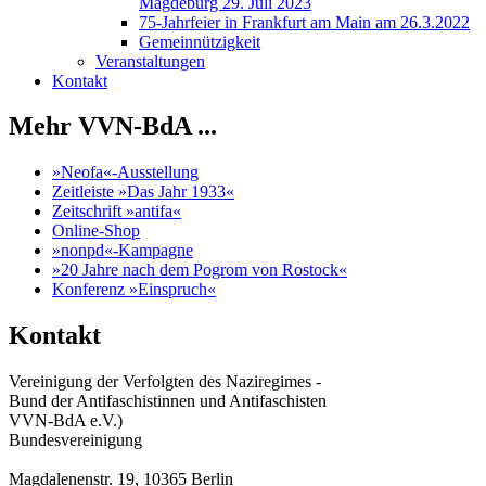
Magdeburg 29. Juli 2023
75-Jahrfeier in Frankfurt am Main am 26.3.2022
Gemeinnützigkeit
Veranstaltungen
Kontakt
Mehr VVN-BdA ...
»Neofa«-Ausstellung
Zeitleiste »Das Jahr 1933«
Zeitschrift »antifa«
Online-Shop
»nonpd«-Kampagne
»20 Jahre nach dem Pogrom von Rostock«
Konferenz »Einspruch«
Kontakt
Vereinigung der Verfolgten des Naziregimes -
Bund der Antifaschistinnen und Antifaschisten
VVN-BdA e.V.)
Bundesvereinigung
Magdalenenstr. 19, 10365 Berlin