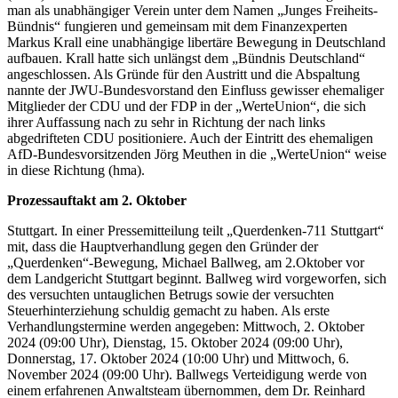
man als unabhängiger Verein unter dem Namen „Junges Freiheits-
Bündnis“ fungieren und gemeinsam mit dem Finanzexperten
Markus Krall eine unabhängige libertäre Bewegung in Deutschland
aufbauen. Krall hatte sich unlängst dem „Bündnis Deutschland“
angeschlossen. Als Gründe für den Austritt und die Abspaltung
nannte der JWU-Bundesvorstand den Einfluss gewisser ehemaliger
Mitglieder der CDU und der FDP in der „WerteUnion“, die sich
ihrer Auffassung nach zu sehr in Richtung der nach links
abgedrifteten CDU positioniere. Auch der Eintritt des ehemaligen
AfD-Bundesvorsitzenden Jörg Meuthen in die „WerteUnion“ weise
in diese Richtung (hma).
Prozessauftakt am 2. Oktober
Stuttgart. In einer Pressemitteilung teilt „Querdenken-711 Stuttgart“
mit, dass die Hauptverhandlung gegen den Gründer der
„Querdenken“-Bewegung, Michael Ballweg, am 2.Oktober vor
dem Landgericht Stuttgart beginnt. Ballweg wird vorgeworfen, sich
des versuchten untauglichen Betrugs sowie der versuchten
Steuerhinterziehung schuldig gemacht zu haben. Als erste
Verhandlungstermine werden angegeben: Mittwoch, 2. Oktober
2024 (09:00 Uhr), Dienstag, 15. Oktober 2024 (09:00 Uhr),
Donnerstag, 17. Oktober 2024 (10:00 Uhr) und Mittwoch, 6.
November 2024 (09:00 Uhr). Ballwegs Verteidigung werde von
einem erfahrenen Anwaltsteam übernommen, dem Dr. Reinhard