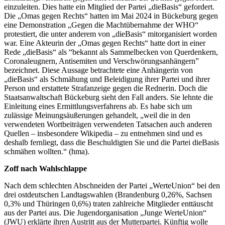
einzuleiten. Dies hatte ein Mitglied der Partei „dieBasis“ gefordert.
Die „Omas gegen Rechts“ hatten im Mai 2024 in Bückeburg gegen
eine Demonstration „Gegen die Machtübernahme der WHO“
protestiert, die unter anderem von „dieBasis“ mitorganisiert worden
war. Eine Akteurin der „Omas gegen Rechts“ hatte dort in einer
Rede „dieBasis“ als “bekannt als Sammelbecken von Querdenkern,
Coronaleugnern, Antisemiten und Verschwörungsanhängern”
bezeichnet. Diese Aussage betrachtete eine Anhängerin von
„dieBasis“ als Schmähung und Beleidigung ihrer Partei und ihrer
Person und erstattete Strafanzeige gegen die Rednerin. Doch die
Staatsanwaltschaft Bückeburg sieht den Fall anders. Sie lehnte die
Einleitung eines Ermittlungsverfahrens ab. Es habe sich um
zulässige Meinungsäußerungen gehandelt, „weil die in den
verwendeten Wortbeiträgen verwendeten Tatsachen auch anderen
Quellen – insbesondere Wikipedia – zu entnehmen sind und es
deshalb fernliegt, dass die Beschuldigten Sie und die Partei dieBasis
schmähen wollten.“ (hma).
Zoff nach Wahlschlappe
Nach dem schlechten Abschneiden der Partei „WerteUnion“ bei den
drei ostdeutschen Landtagswahlen (Brandenburg 0,26%, Sachsen
0,3% und Thüringen 0,6%) traten zahlreiche Mitglieder enttäuscht
aus der Partei aus. Die Jugendorganisation „Junge WerteUnion“
(JWU) erklärte ihren Austritt aus der Mutterpartei. Künftig wolle