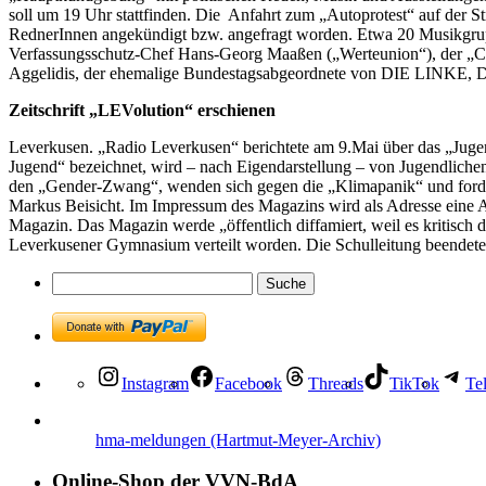
soll um 19 Uhr stattfinden. Die Anfahrt zum „Autoprotest“ auf der S
RednerInnen angekündigt bzw. angefragt worden. Etwa 20 Musikgrupp
Verfassungsschutz-Chef Hans-Georg Maaßen („Werteunion“), der „Co
Aggelidis, der ehemalige Bundestagsabgeordnete von DIE LINKE, Di
Zeitschrift „LEVolution“ erschienen
Leverkusen. „Radio Leverkusen“ berichtete am 9.Mai über das „Jugen
Jugend“ bezeichnet, wird – nach Eigendarstellung – von Jugendlichen
den „Gender-Zwang“, wenden sich gegen die „Klimapanik“ und forder
Markus Beisicht. Im Impressum des Magazins wird als Adresse eine Ans
Magazin. Das Magazin werde „öffentlich diffamiert, weil es kritisch
Leverkusener Gymnasium verteilt worden. Die Schulleitung beendete 
Instagram
Facebook
Threads
TikTok
Te
hma-meldungen (Hartmut-Meyer-Archiv)
Online-Shop der VVN-BdA