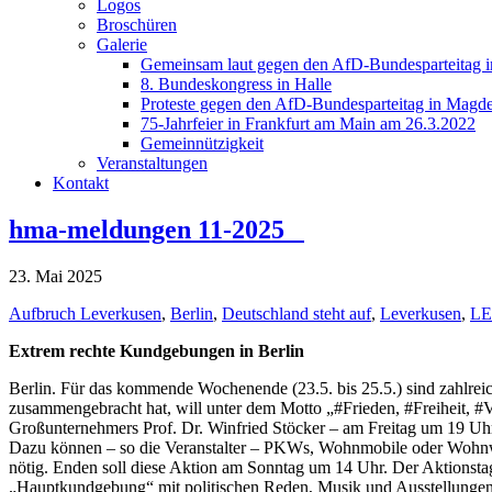
Logos
Broschüren
Galerie
Gemeinsam laut gegen den AfD-Bundesparteitag i
8. Bundeskongress in Halle
Proteste gegen den AfD-Bundesparteitag in Magde
75-Jahrfeier in Frankfurt am Main am 26.3.2022
Gemeinnützigkeit
Veranstaltungen
Kontakt
hma-meldungen 11-2025
23. Mai 2025
Aufbruch Leverkusen
,
Berlin
,
Deutschland steht auf
,
Leverkusen
,
LE
Extrem rechte Kundgebungen in Berlin
Berlin. Für das kommende Wochenende (23.5. bis 25.5.) sind zahlreic
zusammengebracht hat, will unter dem Motto „#Frieden, #Freiheit, #V
Großunternehmers Prof. Dr. Winfried Stöcker – am Freitag um 19 Uh
Dazu können – so die Veranstalter – PKWs, Wohnmobile oder Wohnwag
nötig. Enden soll diese Aktion am Sonntag um 14 Uhr. Der Aktion
„Hauptkundgebung“ mit politischen Reden, Musik und Ausstellungen.