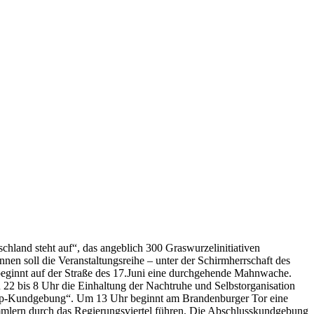
hland steht auf“, das angeblich 300 Graswurzelinitiativen
en soll die Veranstaltungsreihe – unter der Schirmherrschaft des
eginnt auf der Straße des 17.Juni eine durchgehende Mahnwache.
22 bis 8 Uhr die Einhaltung der Nachtruhe und Selbstorganisation
mUp-Kundgebung“. Um 13 Uhr beginnt am Brandenburger Tor eine
mmlern durch das Regierungsviertel führen. Die Abschlusskundgebung