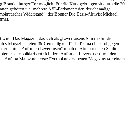
htung Brandenburger Tor möglich. Für die Kundgebungen sind um die 30
nen gehören u.a. mehrere AfD-Parlamentarier, der ehemalige
kratischer Widerstand“, der Bonner Die Basis-Aktivist Michael
hma).
 wird. Das Magazin, das sich als „Leverkusens Stimme für die
s Magazins treten für Gerechtigkeit für Palästina ein, sind gegen
 der Partei „Aufbruch Leverkusen“ um den extrem rechten Stadtrat
nternetseite solidarisiert sich der „Aufbruch Leverkusen“ mit dem
artei. Anfang Mai waren erste Exemplare des neuen Magazins vor einem