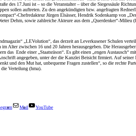
traße des 17.Juni ist – so die Veranstalter – über die Siegessäule Ric
en sollen auftreten. Zu den angekündigten bzw. angefragten RednerIn
mpact“-Chefredakteur Jürgen Elsässer, Hendrik Sodenkamp von „Demo
eter Dehm, sowie zahlreiche Akteure aus dem „Querdenker“-Milieu (
dmagazin“ „LEVolution“, das derzeit an Leverkusener Schulen verteilt
 im Alter zwischen 16 und 20 Jahren herausgegeben. Die Herausgeber de
n das Ende einer „Staatsräson“. Es gibt einen „engen Austausch“ mit
chrift angegeben, unter der die Kanzlei Beisicht firmiert. Auf seiner I
 denkt und den Mut hat, unbequeme Fragen zustellen“, so die rechte P
die Verteilung (hma).
legram
Mail
YouTube