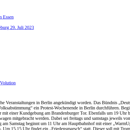
n Essen
burg 29. Juli 2023
Volution
he Veranstaltungen in Berlin angekündigt worden. Das Bündnis „Deutsc
olksabstimmung“ ein Protest-Wochenende in Berlin durchführen. Beginn
r mit einer Kundgebung am Brandenburger Tor. Ebenfalls um 19 Uhr b
en mitgebracht werden. Dabei sei freitags und samstags jeweils von 
stag am Samstag beginnt um 11 Uhr am Hauptbahnhof mit einer „War
 Um 15.15 Uhr findet ein „Friedensmarsch“ statt. Dieser soll mit Tro