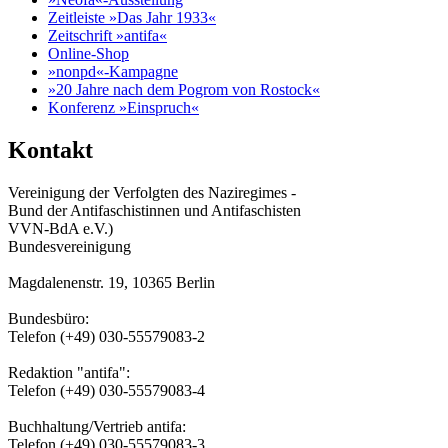
Zeitleiste »Das Jahr 1933«
Zeitschrift »antifa«
Online-Shop
»nonpd«-Kampagne
»20 Jahre nach dem Pogrom von Rostock«
Konferenz »Einspruch«
Kontakt
Vereinigung der Verfolgten des Naziregimes -
Bund der Antifaschistinnen und Antifaschisten
VVN-BdA e.V.)
Bundesvereinigung
Magdalenenstr. 19, 10365 Berlin
Bundesbüro:
Telefon (+49) 030-55579083-2
Redaktion "antifa":
Telefon (+49) 030-55579083-4
Buchhaltung/Vertrieb antifa:
Telefon (+49) 030-55579083-3