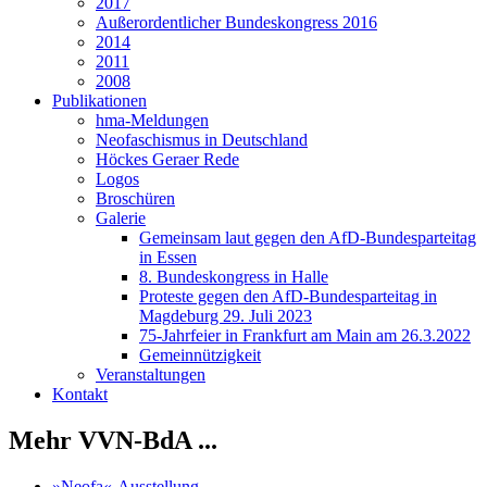
2017
Außerordentlicher Bundeskongress 2016
2014
2011
2008
Publikationen
hma-Meldungen
Neofaschismus in Deutschland
Höckes Geraer Rede
Logos
Broschüren
Galerie
Gemeinsam laut gegen den AfD-Bundesparteitag
in Essen
8. Bundeskongress in Halle
Proteste gegen den AfD-Bundesparteitag in
Magdeburg 29. Juli 2023
75-Jahrfeier in Frankfurt am Main am 26.3.2022
Gemeinnützigkeit
Veranstaltungen
Kontakt
Mehr VVN-BdA ...
»Neofa«-Ausstellung