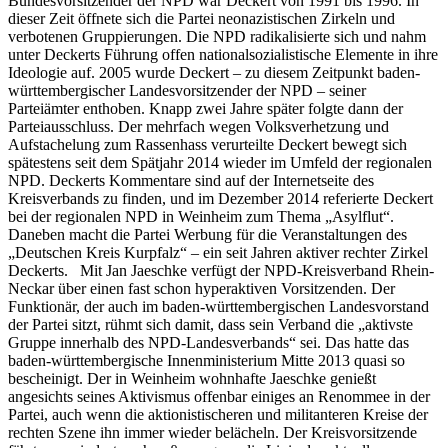
Bundesvorsitzender der NPD war Deckert von 1991 bis 1996. In
dieser Zeit öffnete sich die Partei neonazistischen Zirkeln und
verbotenen Gruppierungen. Die NPD radikalisierte sich und nahm
unter Deckerts Führung offen nationalsozialistische Elemente in ihre
Ideologie auf. 2005 wurde Deckert – zu diesem Zeitpunkt baden-
württembergischer Landesvorsitzender der NPD – seiner
Parteiämter enthoben. Knapp zwei Jahre später folgte dann der
Parteiausschluss. Der mehrfach wegen Volksverhetzung und
Aufstachelung zum Rassenhass verurteilte Deckert bewegt sich
spätestens seit dem Spätjahr 2014 wieder im Umfeld der regionalen
NPD. Deckerts Kommentare sind auf der Internetseite des
Kreisverbands zu finden, und im Dezember 2014 referierte Deckert
bei der regionalen NPD in Weinheim zum Thema „Asylflut“.
Daneben macht die Partei Werbung für die Veranstaltungen des
„Deutschen Kreis Kurpfalz“ – ein seit Jahren aktiver rechter Zirkel
Deckerts. Mit Jan Jaeschke verfügt der NPD-Kreisverband Rhein-
Neckar über einen fast schon hyperaktiven Vorsitzenden. Der
Funktionär, der auch im baden-württembergischen Landesvorstand
der Partei sitzt, rühmt sich damit, dass sein Verband die „aktivste
Gruppe innerhalb des NPD-Landesverbands“ sei. Das hatte das
baden-württembergische Innenministerium Mitte 2013 quasi so
bescheinigt. Der in Weinheim wohnhafte Jaeschke genießt
angesichts seines Aktivismus offenbar einiges an Renommee in der
Partei, auch wenn die aktionistischeren und militanteren Kreise der
rechten Szene ihn immer wieder belächeln. Der Kreisvorsitzende