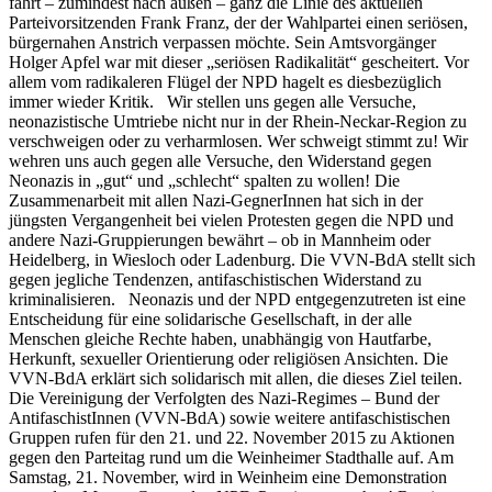
fährt – zumindest nach außen – ganz die Linie des aktuellen
Parteivorsitzenden Frank Franz, der der Wahlpartei einen seriösen,
bürgernahen Anstrich verpassen möchte. Sein Amtsvorgänger
Holger Apfel war mit dieser „seriösen Radikalität“ gescheitert. Vor
allem vom radikaleren Flügel der NPD hagelt es diesbezüglich
immer wieder Kritik. Wir stellen uns gegen alle Versuche,
neonazistische Umtriebe nicht nur in der Rhein-Neckar-Region zu
verschweigen oder zu verharmlosen. Wer schweigt stimmt zu! Wir
wehren uns auch gegen alle Versuche, den Widerstand gegen
Neonazis in „gut“ und „schlecht“ spalten zu wollen! Die
Zusammenarbeit mit allen Nazi-GegnerInnen hat sich in der
jüngsten Vergangenheit bei vielen Protesten gegen die NPD und
andere Nazi-Gruppierungen bewährt – ob in Mannheim oder
Heidelberg, in Wiesloch oder Ladenburg. Die VVN-BdA stellt sich
gegen jegliche Tendenzen, antifaschistischen Widerstand zu
kriminalisieren. Neonazis und der NPD entgegenzutreten ist eine
Entscheidung für eine solidarische Gesellschaft, in der alle
Menschen gleiche Rechte haben, unabhängig von Hautfarbe,
Herkunft, sexueller Orientierung oder religiösen Ansichten. Die
VVN-BdA erklärt sich solidarisch mit allen, die dieses Ziel teilen.
Die Vereinigung der Verfolgten des Nazi-Regimes – Bund der
AntifaschistInnen (VVN-BdA) sowie weitere antifaschistischen
Gruppen rufen für den 21. und 22. November 2015 zu Aktionen
gegen den Parteitag rund um die Weinheimer Stadthalle auf. Am
Samstag, 21. November, wird in Weinheim eine Demonstration