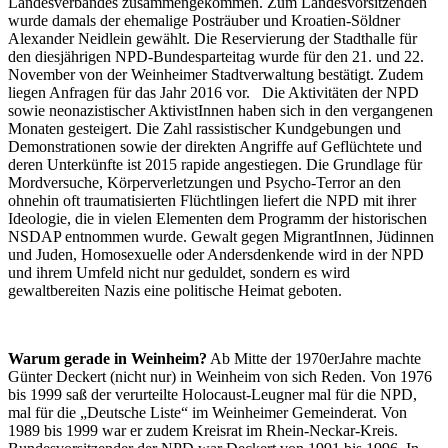
Landesverbandes zusammengekommen. Zum Landesvorsitzenden
wurde damals der ehemalige Posträuber und Kroatien-Söldner
Alexander Neidlein gewählt. Die Reservierung der Stadthalle für
den diesjährigen NPD-Bundesparteitag wurde für den 21. und 22.
November von der Weinheimer Stadtverwaltung bestätigt. Zudem
liegen Anfragen für das Jahr 2016 vor. Die Aktivitäten der NPD
sowie neonazistischer AktivistInnen haben sich in den vergangenen
Monaten gesteigert. Die Zahl rassistischer Kundgebungen und
Demonstrationen sowie der direkten Angriffe auf Geflüchtete und
deren Unterkünfte ist 2015 rapide angestiegen. Die Grundlage für
Mordversuche, Körperverletzungen und Psycho-Terror an den
ohnehin oft traumatisierten Flüchtlingen liefert die NPD mit ihrer
Ideologie, die in vielen Elementen dem Programm der historischen
NSDAP entnommen wurde. Gewalt gegen MigrantInnen, Jüdinnen
und Juden, Homosexuelle oder Andersdenkende wird in der NPD
und ihrem Umfeld nicht nur geduldet, sondern es wird
gewaltbereiten Nazis eine politische Heimat geboten.
Warum gerade in Weinheim?
Ab Mitte der 1970erJahre machte
Günter Deckert (nicht nur) in Weinheim von sich Reden. Von 1976
bis 1999 saß der verurteilte Holocaust-Leugner mal für die NPD,
mal für die „Deutsche Liste“ im Weinheimer Gemeinderat. Von
1989 bis 1999 war er zudem Kreisrat im Rhein-Neckar-Kreis.