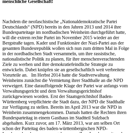
menschliche Gesellschaft!
Nachdem die neofaschistische „Nationaldemokratische Partei
Deutschlands“ (NPD) bereits in den Jahren 2013 und 2014 ihre
Bundesparteitage im nordbadischen Weinheim durchgeführt hatte,
will die extrem rechte Partei im November 2015 wieder an der
Bergstraße tagen. Kader und Funktionäre der Nazi-Partei aus der
gesamten Bundesrepublik wollen sich nun zum dritten Mal in Folge
in der nordbadischen Stadt versammeln, um ihre rassistische,
nationalistische Politik zu planen, für ihre menschenverachtenden
Ziele zu werben und ihre demokratiefeindliche Strategie zu
entwickeln. Dabei knüpfen sie an gesellschaftlich weit verbreitete
Vorurteile an. Im Herbst 2014 hatte die Stadtverwaltung
Weinheims zunächst die Vermietung ihrer Stadthalle an die NPD
verweigert. Eine darauffolgende Klage der Partei war anfangs vom
Verwaltungsgericht und dem Verwaltungsgerichtshof
zurückgewiesen worden. Erst der Staatsgerichtshof Baden-
Württemberg verpflichtete die Stadt dazu, der NPD die Stadthalle
zur Verfügung zu stellen. Bereits im April 2013 war die NPD in
Weinheim zusammengekommen. Damals hatten die Rechten ihren
Bundesparteitag in einem Gasthaus im Stadtteil Sulzbach
abgehalten. Kurz zuvor, am 17. März 2013, war am selben Ort
schon der Parteitag des baden-württembergischen NPD-