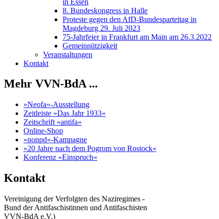
in Essen
8. Bundeskongress in Halle
Proteste gegen den AfD-Bundesparteitag in
Magdeburg 29. Juli 2023
75-Jahrfeier in Frankfurt am Main am 26.3.2022
Gemeinnützigkeit
Veranstaltungen
Kontakt
Mehr VVN-BdA ...
»Neofa«-Ausstellung
Zeitleiste »Das Jahr 1933«
Zeitschrift »antifa«
Online-Shop
»nonpd«-Kampagne
»20 Jahre nach dem Pogrom von Rostock«
Konferenz »Einspruch«
Kontakt
Vereinigung der Verfolgten des Naziregimes -
Bund der Antifaschistinnen und Antifaschisten
VVN-BdA e.V.)